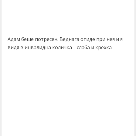
Адам беше потресен. Веднага отиде при нея и я
видя в инвалидна количка—слаба и крехка.