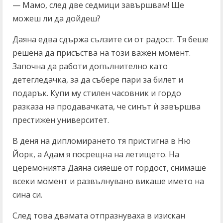
— Мамо, след две седмици завършвам! Ще
можеш ли да дойдеш?
Даяна едва сдържа сълзите си от радост. Тя беше
решена да присъства на този важен момент.
Започна да работи допълнително като
детегледачка, за да събере пари за билет и
подарък. Купи му стилен часовник и гордо
разказа на продавачката, че синът ѝ завършва
престижен университет.
В деня на дипломирането тя пристигна в Ню
Йорк, а Адам я посрещна на летището. На
церемонията Даяна сияеше от гордост, снимаше
всеки момент и развълнувано викаше името на
сина си.
След това двамата отпразнуваха в изискан