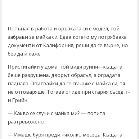
Потънал в работа и връзката си с модел, той
забрави за майка си. Едва когато му потрябваха
документи от Калифорния, реши да се върне, но
без да ѝ каже.
Пристигайки у дома, той видя руини—къщата
беше разрушена, дворът обрасъл, а оградата
паднала. Опитвайки да се свърже с майка си, тя
не отговаряше. Тогава отиде при стария съсед, г-
н Грийн.
— Какво се случи с майка ми? — попита
разтревожено.
— Имаше буря преди няколко месеца. Къщата