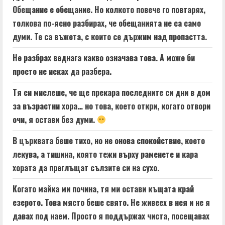
Обещание е обещание. Но колкото повече го повтарях,
толкова по-ясно разбирах, че обещанията не са само
думи. Те са въжета, с които се държим над пропастта.
Не разбрах веднага какво означава това. А може би
просто не исках да разбера.
Тя си мислеше, че ще прекара последните си дни в дом
за възрастни хора… но това, което откри, когато отвори
очи, я остави без думи.
В църквата беше тихо, но не онова спокойствие, което
лекува, а тишина, която тежи върху раменете и кара
хората да преглъщат сълзите си на сухо.
Когато майка ми почина, тя ми остави къщата край
езерото. Това място беше свято. Не живеех в нея и не я
давах под наем. Просто я поддържах чиста, посещавах