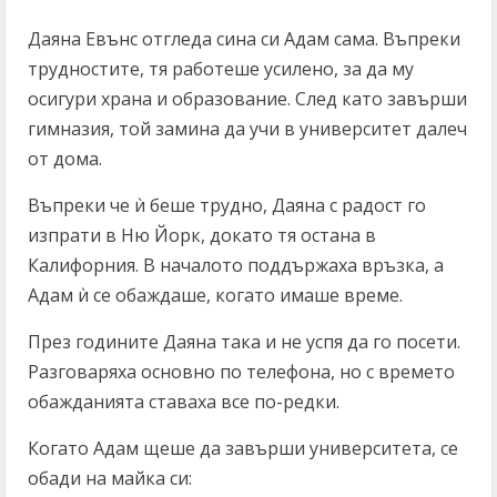
Даяна Евънс отгледа сина си Адам сама. Въпреки
трудностите, тя работеше усилено, за да му
осигури храна и образование. След като завърши
гимназия, той замина да учи в университет далеч
от дома.
Въпреки че ѝ беше трудно, Даяна с радост го
изпрати в Ню Йорк, докато тя остана в
Калифорния. В началото поддържаха връзка, а
Адам ѝ се обаждаше, когато имаше време.
През годините Даяна така и не успя да го посети.
Разговаряха основно по телефона, но с времето
обажданията ставаха все по-редки.
Когато Адам щеше да завърши университета, се
обади на майка си: