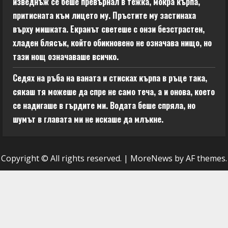
изведнъж се беше превърнал в тежка, мокра кърпа,
притисната към лицето му. Пръстите му застинаха
върху мишката. Екранът светеше с онзи безстрастен,
хладен блясък, който обикновено не означава нищо, но
тази нощ означаваше всичко.
Седях на ръба на ваната и стисках кърпа в ръце така,
сякаш тя можеше да спре не само теча, а и онова, което
се надигаше в гърдите ми. Водата беше спряла, но
шумът в главата ми не искаше да млъкне.
Copyright © All rights reserved.
|
MoreNews
by AF themes.