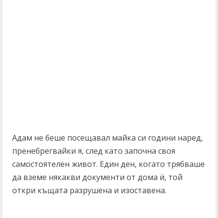
Адам не беше посещавал майка си години наред,
пренебрегвайки я, след като започна своя
самостоятелен живот. Един ден, когато трябваше
да вземе някакви документи от дома ѝ, той
откри къщата разрушена и изоставена.