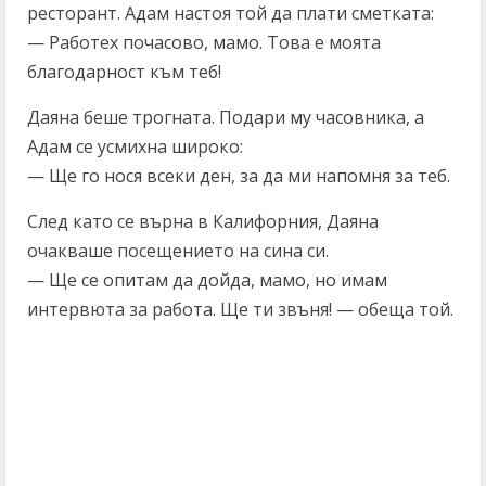
ресторант. Адам настоя той да плати сметката:
— Работех почасово, мамо. Това е моята
благодарност към теб!
Даяна беше трогната. Подари му часовника, а
Адам се усмихна широко:
— Ще го нося всеки ден, за да ми напомня за теб.
След като се върна в Калифорния, Даяна
очакваше посещението на сина си.
— Ще се опитам да дойда, мамо, но имам
интервюта за работа. Ще ти звъня! — обеща той.