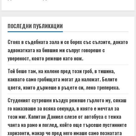
n
u
ПОСЛЕДНИ ПУБЛИКАЦИИ
e
Стоях в съдебната зала и се борех със сълзите, докато
R
адвокатката на бившия ми съпруг говореше с
e
увереност, която режеше като нож.
a
Той беше там, на колене пред този гроб, в тишина,
каквато само гробищата могат да наложат. Белите
d
цветя, които държеше в ръцете си, леко трепереха.
i
Студеният сутрешен въздух режеше гърлото му, сякаш
n
го наказваше за всяка секунда, в която е мечтал за
този миг. Капитан Даниел слезе от автобуса с тежка
g
чанта на рамо и поглед, който още търсеше пустинните
хоризонти, макар че пред него имаше само познатата