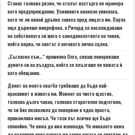
Станах толкова рязко, че столът изстърга по мрамора
като предупреждение. Усмивките наоколо увиснаха,
като че ли някой дръпна завеса пред лицата им. Паула
още държеше микрофона, а Ричард се наслаждаваше
на собствената си шега с самодоволството на човек,
който вярва, че светът е неговата лична сцена.
„Съгласна съм…“ прошепна Олга, сякаш поверяваше
думите си на въздуха, който се плъзгаше по кожата ѝ
като обещание.
Денят на моята сватба трябваше да бъде най-
красивият в живота ми. Момент на чисто щастие,
толкова дълго чакан, толкова старателно подготвян,
че си бях позволила да повярвам в една проста,
примамлива мисъл. Че този път всичко ще бъде
спокойно. Че няма да има изненади. Че миналото няма
да надникне през рамото ми точно когато се опитвам да