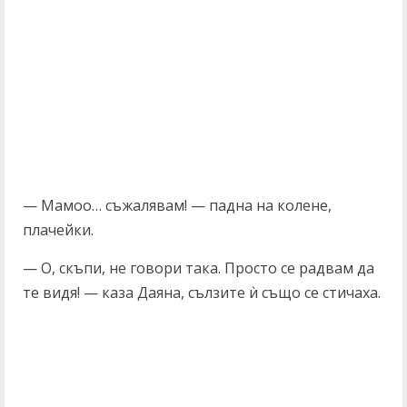
— Мамоо… съжалявам! — падна на колене,
плачейки.
— О, скъпи, не говори така. Просто се радвам да
те видя! — каза Даяна, сълзите ѝ също се стичаха.