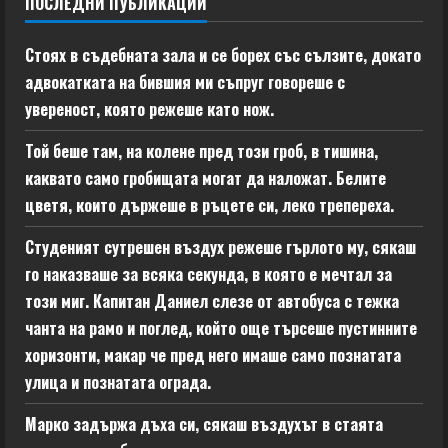
ПОСЛЕДНИ ПУБЛИКАЦИИ
Стоях в съдебната зала и се борех със сълзите, докато
адвокатката на бившия ми съпруг говореше с
увереност, която режеше като нож.
Той беше там, на колене пред този гроб, в тишина,
каквато само гробищата могат да наложат. Белите
цветя, които държеше в ръцете си, леко трепереха.
Студеният сутрешен въздух режеше гърлото му, сякаш
го наказваше за всяка секунда, в която е мечтал за
този миг. Капитан Даниел слезе от автобуса с тежка
чанта на рамо и поглед, който още търсеше пустинните
хоризонти, макар че пред него имаше само познатата
улица и познатата ограда.
Марко задържа дъха си, сякаш въздухът в стаята