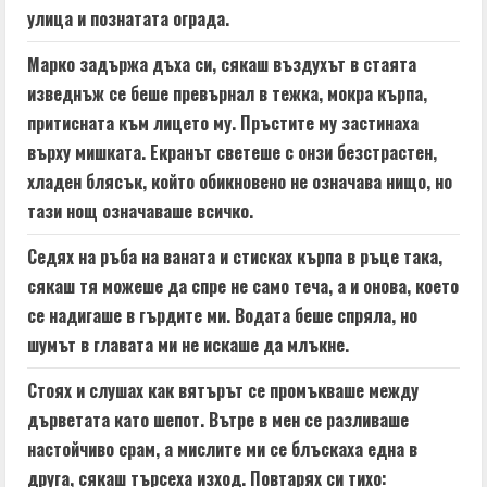
улица и познатата ограда.
Марко задържа дъха си, сякаш въздухът в стаята
изведнъж се беше превърнал в тежка, мокра кърпа,
притисната към лицето му. Пръстите му застинаха
върху мишката. Екранът светеше с онзи безстрастен,
хладен блясък, който обикновено не означава нищо, но
тази нощ означаваше всичко.
Седях на ръба на ваната и стисках кърпа в ръце така,
сякаш тя можеше да спре не само теча, а и онова, което
се надигаше в гърдите ми. Водата беше спряла, но
шумът в главата ми не искаше да млъкне.
Стоях и слушах как вятърът се промъкваше между
дърветата като шепот. Вътре в мен се разливаше
настойчиво срам, а мислите ми се блъскаха една в
друга, сякаш търсеха изход. Повтарях си тихо: