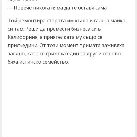
— Повече никога няма да те оставя сама.
Той ремонтира старата им къща и върна майка
си там. Реши да премести бизнеса си в
Калифорния, а приятелката му също се
присъедини. От този момент тримата заживяха
заедно, като се грижеха един за друг и отново
бяха истинско семейство.