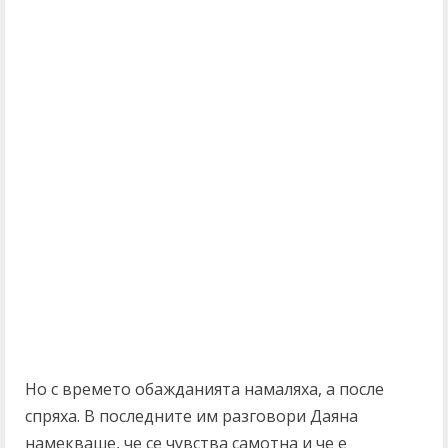
Но с времето обажданията намаляха, а после
спряха. В последните им разговори Даяна
намекваше, че се чувства самотна и че е