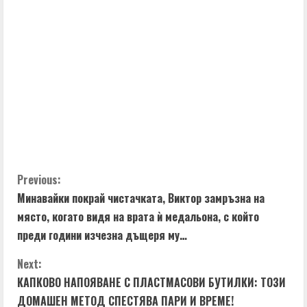
C
Previous:
Минавайки покрай чистачката, Виктор замръзна на
o
място, когато видя на врата ѝ медальона, с който
n
преди години изчезна дъщеря му…
t
Next:
КАПКОВО НАПОЯВАНЕ С ПЛАСТМАСОВИ БУТИЛКИ: ТОЗИ
i
ДОМАШЕН МЕТОД СПЕСТЯВА ПАРИ И ВРЕМЕ!