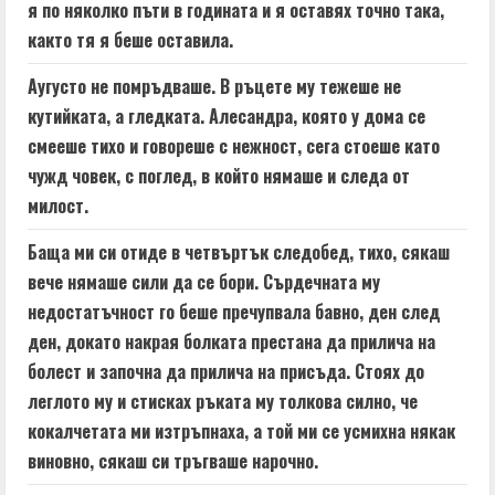
я по няколко пъти в годината и я оставях точно така,
както тя я беше оставила.
Аугусто не помръдваше. В ръцете му тежеше не
кутийката, а гледката. Алесандра, която у дома се
смееше тихо и говореше с нежност, сега стоеше като
чужд човек, с поглед, в който нямаше и следа от
милост.
Баща ми си отиде в четвъртък следобед, тихо, сякаш
вече нямаше сили да се бори. Сърдечната му
недостатъчност го беше пречупвала бавно, ден след
ден, докато накрая болката престана да прилича на
болест и започна да прилича на присъда. Стоях до
леглото му и стисках ръката му толкова силно, че
кокалчетата ми изтръпнаха, а той ми се усмихна някак
виновно, сякаш си тръгваше нарочно.