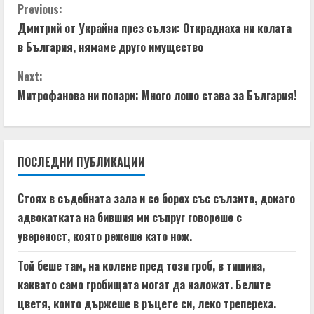
i
C
Previous:
Дмитрий от Украйна през сълзи: Откраднаха ни колата
n
o
в България, нямаме друго имущество
g
n
Next:
t
Митрофанова ни попари: Много лошо става за България!
i
n
ПОСЛЕДНИ ПУБЛИКАЦИИ
u
Стоях в съдебната зала и се борех със сълзите, докато
e
адвокатката на бившия ми съпруг говореше с
увереност, която режеше като нож.
R
Той беше там, на колене пред този гроб, в тишина,
e
каквато само гробищата могат да наложат. Белите
a
цветя, които държеше в ръцете си, леко трепереха.