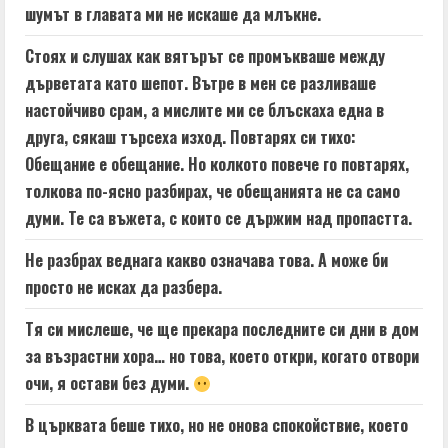
шумът в главата ми не искаше да млъкне.
Стоях и слушах как вятърът се промъкваше между
дърветата като шепот. Вътре в мен се разливаше
настойчиво срам, а мислите ми се блъскаха една в
друга, сякаш търсеха изход. Повтарях си тихо:
Обещание е обещание. Но колкото повече го повтарях,
толкова по-ясно разбирах, че обещанията не са само
думи. Те са въжета, с които се държим над пропастта.
Не разбрах веднага какво означава това. А може би
просто не исках да разбера.
Тя си мислеше, че ще прекара последните си дни в дом
за възрастни хора… но това, което откри, когато отвори
очи, я остави без думи.
В църквата беше тихо, но не онова спокойствие, което