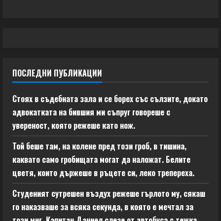
ПОСЛЕДНИ ПУБЛИКАЦИИ
Стоях в съдебната зала и се борех със сълзите, докато
адвокатката на бившия ми съпруг говореше с
увереност, която режеше като нож.
Той беше там, на колене пред този гроб, в тишина,
каквато само гробищата могат да наложат. Белите
цветя, които държеше в ръцете си, леко трепереха.
Студеният сутрешен въздух режеше гърлото му, сякаш
го наказваше за всяка секунда, в която е мечтал за
този миг. Капитан Даниел слезе от автобуса с тежка