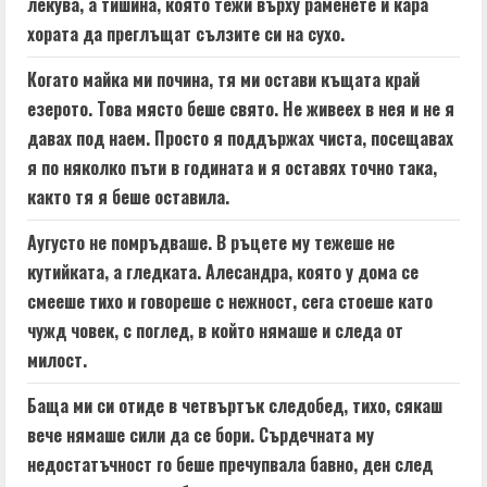
лекува, а тишина, която тежи върху раменете и кара
хората да преглъщат сълзите си на сухо.
Когато майка ми почина, тя ми остави къщата край
езерото. Това място беше свято. Не живеех в нея и не я
давах под наем. Просто я поддържах чиста, посещавах
я по няколко пъти в годината и я оставях точно така,
както тя я беше оставила.
Аугусто не помръдваше. В ръцете му тежеше не
кутийката, а гледката. Алесандра, която у дома се
смееше тихо и говореше с нежност, сега стоеше като
чужд човек, с поглед, в който нямаше и следа от
милост.
Баща ми си отиде в четвъртък следобед, тихо, сякаш
вече нямаше сили да се бори. Сърдечната му
недостатъчност го беше пречупвала бавно, ден след