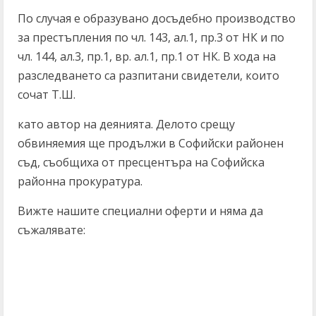
По случая е образувано досъдебно производство
за престъпления по чл. 143, ал.1, пр.3 от НК и по
чл. 144, ал.3, пр.1, вр. ал.1, пр.1 от НК. В хода на
разследването са разпитани свидетели, които
сочат Т.Ш.
като автор на деянията. Делото срещу
обвиняемия ще продължи в Софийски районен
съд, съобщиха от пресцентъра на Софийска
районна прокуратура.
Вижте нашите специални оферти и няма да
съжалявате: