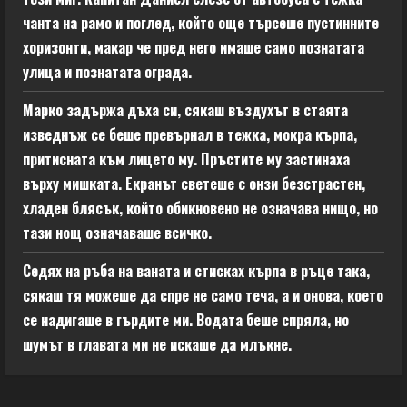
чанта на рамо и поглед, който още търсеше пустинните
хоризонти, макар че пред него имаше само познатата
улица и познатата ограда.
Марко задържа дъха си, сякаш въздухът в стаята
изведнъж се беше превърнал в тежка, мокра кърпа,
притисната към лицето му. Пръстите му застинаха
върху мишката. Екранът светеше с онзи безстрастен,
хладен блясък, който обикновено не означава нищо, но
тази нощ означаваше всичко.
Седях на ръба на ваната и стисках кърпа в ръце така,
сякаш тя можеше да спре не само теча, а и онова, което
се надигаше в гърдите ми. Водата беше спряла, но
шумът в главата ми не искаше да млъкне.