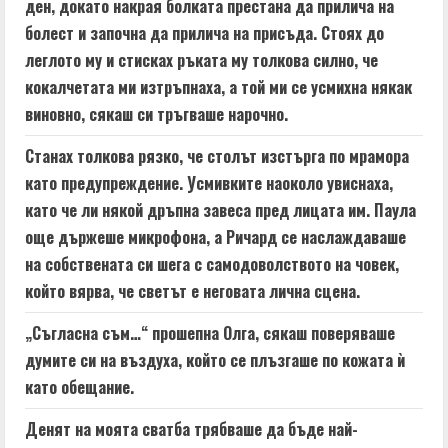
ден, докато накрая болката престана да прилича на
болест и започна да прилича на присъда. Стоях до
леглото му и стисках ръката му толкова силно, че
кокалчетата ми изтръпнаха, а той ми се усмихна някак
виновно, сякаш си тръгваше нарочно.
Станах толкова рязко, че столът изстърга по мрамора
като предупреждение. Усмивките наоколо увиснаха,
като че ли някой дръпна завеса пред лицата им. Паула
още държеше микрофона, а Ричард се наслаждаваше
на собствената си шега с самодоволството на човек,
който вярва, че светът е неговата лична сцена.
„Съгласна съм…“ прошепна Олга, сякаш поверяваше
думите си на въздуха, който се плъзгаше по кожата ѝ
като обещание.
Денят на моята сватба трябваше да бъде най-