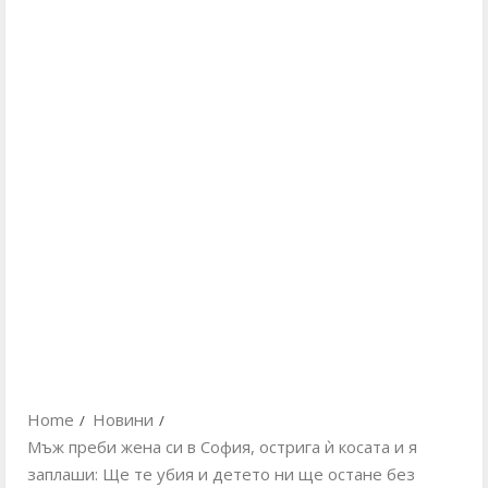
Home
Новини
Мъж преби жена си в София, острига ѝ косата и я
заплаши: Ще те убия и детето ни ще остане без