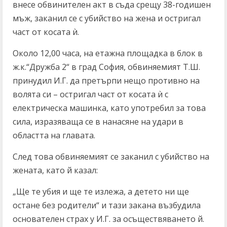
внесе обвинителен акт в съда срещу 38-годишен
мъж, заканил се с убийство на жена и остригал
част от косата ѝ.
Около 12,00 часа, на етажна площадка в блок в
ж.к.“Дружба 2“ в град София, обвиняемият Т.Ш.
принудил И.Г. да претърпи нещо противно на
волята си – остригал част от косатa ѝ с
електрическа машинка, като употребил за това
сила, изразяваща се в нанасяне на удари в
областта на главата.
След това обвиняемият се заканил с убийство на
жената, като й казал:
„Ще те убия и ще те излежа, а детето ни ще
остане без родители“ и тази закана възбудила
основателен страх у И.Г. за осъществяването й.