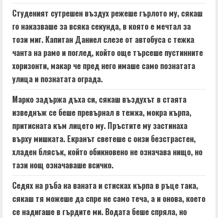
d
Студеният сутрешен въздух режеше гърлото му, сякаш
го наказваше за всяка секунда, в която е мечтал за
i
този миг. Капитан Даниел слезе от автобуса с тежка
n
чанта на рамо и поглед, който още търсеше пустинните
хоризонти, макар че пред него имаше само познатата
g
улица и познатата ограда.
Марко задържа дъха си, сякаш въздухът в стаята
изведнъж се беше превърнал в тежка, мокра кърпа,
притисната към лицето му. Пръстите му застинаха
върху мишката. Екранът светеше с онзи безстрастен,
хладен блясък, който обикновено не означава нищо, но
тази нощ означаваше всичко.
Седях на ръба на ваната и стисках кърпа в ръце така,
сякаш тя можеше да спре не само теча, а и онова, което
се надигаше в гърдите ми. Водата беше спряла, но