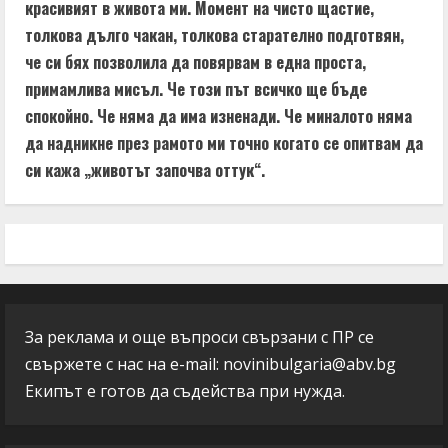
красивият в живота ми. Момент на чисто щастие,
толкова дълго чакан, толкова старателно подготвян,
че си бях позволила да повярвам в една проста,
примамлива мисъл. Че този път всичко ще бъде
спокойно. Че няма да има изненади. Че миналото няма
да надникне през рамото ми точно когато се опитвам да
си кажа „животът започва оттук“.
За реклама и още въпроси свързани с ПР се
свържете с нас на e-mail:
novinibulgaria@abv.bg
Екипът е готов да съдейства при нужда.