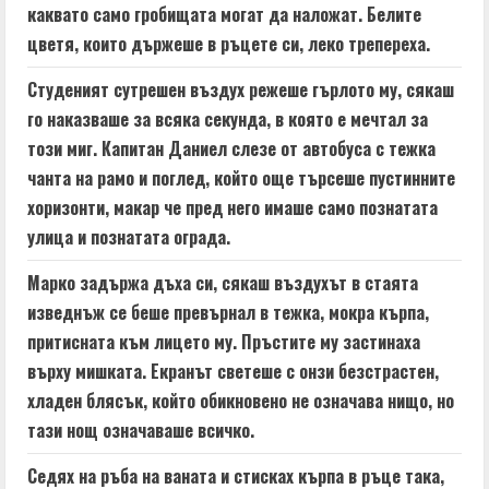
e
каквато само гробищата могат да наложат. Белите
a
цветя, които държеше в ръцете си, леко трепереха.
d
Студеният сутрешен въздух режеше гърлото му, сякаш
го наказваше за всяка секунда, в която е мечтал за
i
този миг. Капитан Даниел слезе от автобуса с тежка
n
чанта на рамо и поглед, който още търсеше пустинните
хоризонти, макар че пред него имаше само познатата
g
улица и познатата ограда.
Марко задържа дъха си, сякаш въздухът в стаята
изведнъж се беше превърнал в тежка, мокра кърпа,
притисната към лицето му. Пръстите му застинаха
върху мишката. Екранът светеше с онзи безстрастен,
хладен блясък, който обикновено не означава нищо, но
тази нощ означаваше всичко.
Седях на ръба на ваната и стисках кърпа в ръце така,