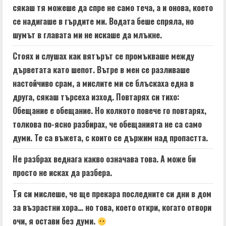
сякаш тя можеше да спре не само теча, а и онова, което
се надигаше в гърдите ми. Водата беше спряла, но
шумът в главата ми не искаше да млъкне.
Стоях и слушах как вятърът се промъкваше между
дърветата като шепот. Вътре в мен се разливаше
настойчиво срам, а мислите ми се блъскаха една в
друга, сякаш търсеха изход. Повтарях си тихо:
Обещание е обещание. Но колкото повече го повтарях,
толкова по-ясно разбирах, че обещанията не са само
думи. Те са въжета, с които се държим над пропастта.
Не разбрах веднага какво означава това. А може би
просто не исках да разбера.
Тя си мислеше, че ще прекара последните си дни в дом
за възрастни хора… но това, което откри, когато отвори
очи, я остави без думи.