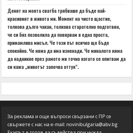
Денят на моята сватба трябваше да бъде най-
красивият в живота ми. Момент на чисто щастие,
толкова дълго чакан, толкова старателно подготвян,
че си бях позволила да повярвам в една проста,
примамлива мисъл. Че този път всичко ще бъде
спокойно. Че няма да има изненади. Че миналото няма
да надникне през рамото ми точно когато се опитвам да
си кажа „животът започва оттук“.
За реклама и още въпроси свързани с ПР се
свържете с нас на e-mail:
novinibulgaria@abv.bg
Екипът е готов да съдейства при нужда.