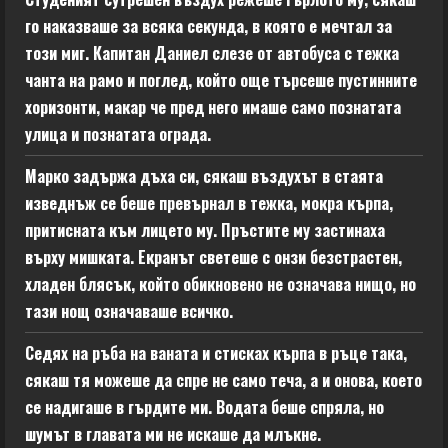
го наказваше за всяка секунда, в която е мечтал за
този миг. Капитан Даниел слезе от автобуса с тежка
чанта на рамо и поглед, който още търсеше пустинните
хоризонти, макар че пред него имаше само познатата
улица и познатата ограда.
Марко задържа дъха си, сякаш въздухът в стаята
изведнъж се беше превърнал в тежка, мокра кърпа,
притисната към лицето му. Пръстите му застинаха
върху мишката. Екранът светеше с онзи безстрастен,
хладен блясък, който обикновено не означава нищо, но
тази нощ означаваше всичко.
Седях на ръба на ваната и стисках кърпа в ръце така,
сякаш тя можеше да спре не само теча, а и онова, което
се надигаше в гърдите ми. Водата беше спряла, но
шумът в главата ми не искаше да млъкне.