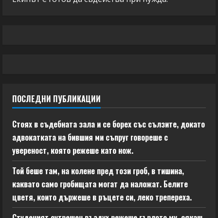
ПОСЛЕДНИ ПУБЛИКАЦИИ
Стоях в съдебната зала и се борех със сълзите, докато
адвокатката на бившия ми съпруг говореше с
увереност, която режеше като нож.
Той беше там, на колене пред този гроб, в тишина,
каквато само гробищата могат да наложат. Белите
цветя, които държеше в ръцете си, леко трепереха.
Студеният сутрешен въздух режеше гърлото му, сякаш