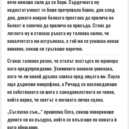
вече нямаше сили да се бори. Сърдечната му
недостатъчност го беше пречупвала бавно, ден след
ден, докато накрая болката престана да прилича на
болест и започна да прилича на присъда. Стоях до
леглото му и стисках ръката му толкова силно, че
кокалчетата ми изтръпнаха, а той ми се усмихна някак
виновно, сякаш си тръгваше нарочно.
Станах толкова рязко, че столът изстърга по мрамора
като предупреждение. Усмивките наоколо увиснаха,
като че ли някой дръпна завеса пред лицата им. Паула
още държеше микрофона, а Ричард се наслаждаваше
на собствената си шега с самодоволството на човек,
който вярва, че светът е неговата лична сцена.
„Съгласна съм…“ прошепна Олга, сякаш поверяваше
думите си на въздуха, който се плъзгаше по кожата ѝ
като обещание.