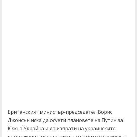
Британският министър-председател Борис
Джонсън иска да осуети плановете на Путин за
Южна Украйна и да изпрати на украинските
въоръжени сили оръжията, от които се нуждаят,