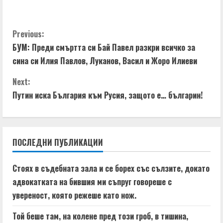
a
d
C
Previous:
i
БУМ: Преди смъртта си Бай Павел разкри всичко за
o
n
сина си Илия Павлов, Луканов, Васил и Жоро Илиеви
n
g
Next:
t
Путин иска България към Русия, защото е… българин!
i
n
ПОСЛЕДНИ ПУБЛИКАЦИИ
u
Стоях в съдебната зала и се борех със сълзите, докато
e
адвокатката на бившия ми съпруг говореше с
увереност, която режеше като нож.
R
Той беше там, на колене пред този гроб, в тишина,