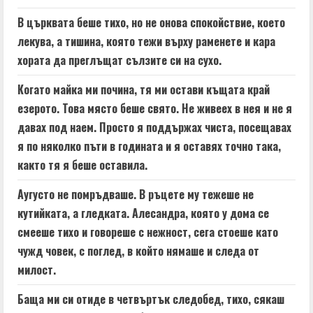
В църквата беше тихо, но не онова спокойствие, което
лекува, а тишина, която тежи върху раменете и кара
хората да преглъщат сълзите си на сухо.
Когато майка ми почина, тя ми остави къщата край
езерото. Това място беше свято. Не живеех в нея и не я
давах под наем. Просто я поддържах чиста, посещавах
я по няколко пъти в годината и я оставях точно така,
както тя я беше оставила.
Аугусто не помръдваше. В ръцете му тежеше не
кутийката, а гледката. Алесандра, която у дома се
смееше тихо и говореше с нежност, сега стоеше като
чужд човек, с поглед, в който нямаше и следа от
милост.
Баща ми си отиде в четвъртък следобед, тихо, сякаш