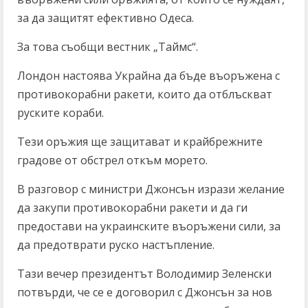
за да защитят ефективно Одеса.
За това съобщи вестник „Таймс“.
Лондон настоява Украйна да бъде въоръжена с
противокорабни ракети, които да отблъскват
руските кораби.
Тези оръжия ще защитават и крайбрежните
градове от обстрел откъм морето.
В разговор с министри Джонсън изрази желание
да закупи противокорабни ракети и да ги
предостави на украинските въоръжени сили, за
да предотврати руско настъпление.
Тази вечер президентът Володимир Зеленски
потвърди, че се е договорил с Джонсън за нов