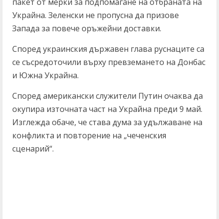
пакет от мерки за подпомагане на отбраната на
Украйна. Зеленски не пропусна да призове
Запада за повече оръжейни доставки.
Според украинския държавен глава руснаците са
се съсредоточили върху превземането на Донбас
и Южна Украйна.
Според американски служители Путин очаква да
окупира източната част на Украйна преди 9 май.
Изглежда обаче, че става дума за удължаване на
конфликта и повторение на „чеченския
сценарий“.