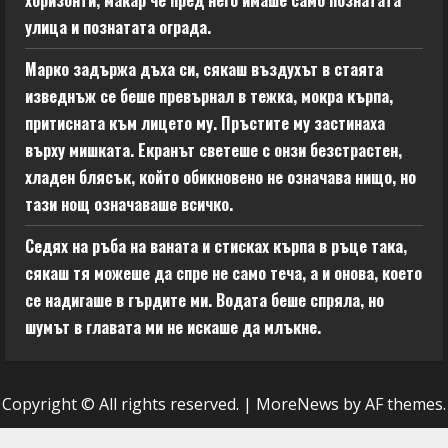
хоризонти, макар че пред него имаше само познатата
улица и познатата ограда.
Марко задържа дъха си, сякаш въздухът в стаята
изведнъж се беше превърнал в тежка, мокра кърпа,
притисната към лицето му. Пръстите му застинаха
върху мишката. Екранът светеше с онзи безстрастен,
хладен блясък, който обикновено не означава нищо, но
тази нощ означаваше всичко.
Седях на ръба на ваната и стисках кърпа в ръце така,
сякаш тя можеше да спре не само теча, а и онова, което
се надигаше в гърдите ми. Водата беше спряла, но
шумът в главата ми не искаше да млъкне.
Copyright © All rights reserved.
|
MoreNews
by AF themes.