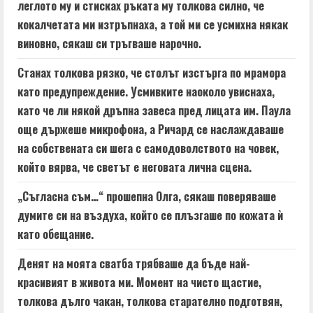
леглото му и стисках ръката му толкова силно, че
кокалчетата ми изтръпнаха, а той ми се усмихна някак
виновно, сякаш си тръгваше нарочно.
Станах толкова рязко, че столът изстърга по мрамора
като предупреждение. Усмивките наоколо увиснаха,
като че ли някой дръпна завеса пред лицата им. Паула
още държеше микрофона, а Ричард се наслаждаваше
на собствената си шега с самодоволството на човек,
който вярва, че светът е неговата лична сцена.
„Съгласна съм…“ прошепна Олга, сякаш поверяваше
думите си на въздуха, който се плъзгаше по кожата ѝ
като обещание.
Денят на моята сватба трябваше да бъде най-
красивият в живота ми. Момент на чисто щастие,
толкова дълго чакан, толкова старателно подготвян,