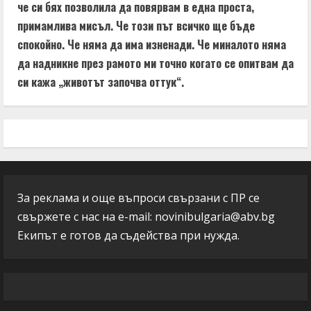
че си бях позволила да повярвам в една проста,
примамлива мисъл. Че този път всичко ще бъде
спокойно. Че няма да има изненади. Че миналото няма
да надникне през рамото ми точно когато се опитвам да
си кажа „животът започва оттук“.
За реклама и още въпроси свързани с ПР се
свържете с нас на e-mail:
novinibulgaria@abv.bg
Екипът е готов да съдейства при нужда.