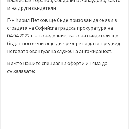
Владислав Горанов, Севдалина Арнаудова, както
и на други свидетели.
Г-н Кирил Петков ще бъде призован да се яви в
сградата на Софийска градска прокуратура на
04.04.2022 г. – понеделник, като на свидетеля ще
бъдат посочени още две резервни дати предвид
неговата евентуална служебна ангажираност.
Вижте нашите специални оферти и няма да
съжалявате:
C
o
n
t