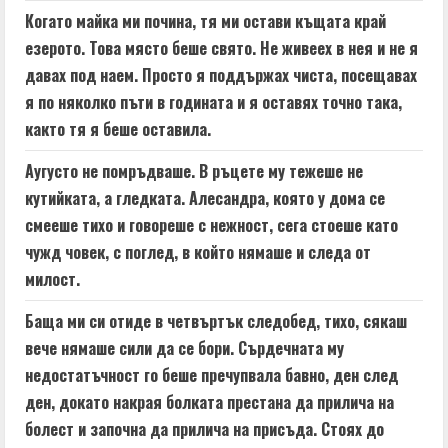
Когато майка ми почина, тя ми остави къщата край
езерото. Това място беше свято. Не живеех в нея и не я
давах под наем. Просто я поддържах чиста, посещавах
я по няколко пъти в годината и я оставях точно така,
както тя я беше оставила.
Аугусто не помръдваше. В ръцете му тежеше не
кутийката, а гледката. Алесандра, която у дома се
смееше тихо и говореше с нежност, сега стоеше като
чужд човек, с поглед, в който нямаше и следа от
милост.
Баща ми си отиде в четвъртък следобед, тихо, сякаш
вече нямаше сили да се бори. Сърдечната му
недостатъчност го беше пречупвала бавно, ден след
ден, докато накрая болката престана да прилича на
болест и започна да прилича на присъда. Стоях до