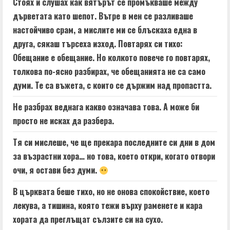
Стоях и слушах как вятърът се промъкваше между
дърветата като шепот. Вътре в мен се разливаше
настойчиво срам, а мислите ми се блъскаха една в
друга, сякаш търсеха изход. Повтарях си тихо:
Обещание е обещание. Но колкото повече го повтарях,
толкова по-ясно разбирах, че обещанията не са само
думи. Те са въжета, с които се държим над пропастта.
Не разбрах веднага какво означава това. А може би
просто не исках да разбера.
Тя си мислеше, че ще прекара последните си дни в дом
за възрастни хора… но това, което откри, когато отвори
очи, я остави без думи.
В църквата беше тихо, но не онова спокойствие, което
лекува, а тишина, която тежи върху раменете и кара
хората да преглъщат сълзите си на сухо.