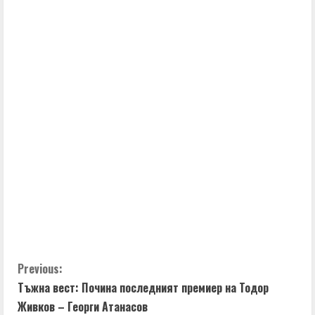
C
Previous:
Тъжна вест: Почина последният премиер на Тодор
o
Живков – Георги Атанасов