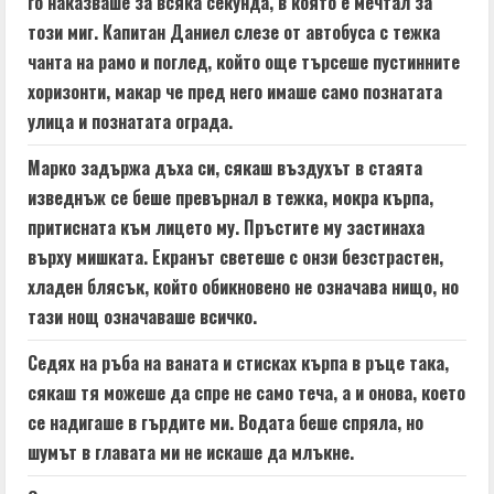
го наказваше за всяка секунда, в която е мечтал за
n
този миг. Капитан Даниел слезе от автобуса с тежка
чанта на рамо и поглед, който още търсеше пустинните
g
хоризонти, макар че пред него имаше само познатата
улица и познатата ограда.
Марко задържа дъха си, сякаш въздухът в стаята
изведнъж се беше превърнал в тежка, мокра кърпа,
притисната към лицето му. Пръстите му застинаха
върху мишката. Екранът светеше с онзи безстрастен,
хладен блясък, който обикновено не означава нищо, но
тази нощ означаваше всичко.
Седях на ръба на ваната и стисках кърпа в ръце така,
сякаш тя можеше да спре не само теча, а и онова, което
се надигаше в гърдите ми. Водата беше спряла, но
шумът в главата ми не искаше да млъкне.