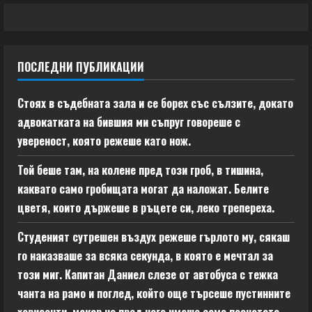
ПОСЛЕДНИ ПУБЛИКАЦИИ
Стоях в съдебната зала и се борех със сълзите, докато
адвокатката на бившия ми съпруг говореше с
увереност, която режеше като нож.
Той беше там, на колене пред този гроб, в тишина,
каквато само гробищата могат да наложат. Белите
цветя, които държеше в ръцете си, леко трепереха.
Студеният сутрешен въздух режеше гърлото му, сякаш
го наказваше за всяка секунда, в която е мечтал за
този миг. Капитан Даниел слезе от автобуса с тежка
чанта на рамо и поглед, който още търсеше пустинните