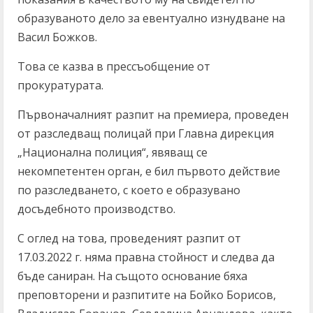
образуваното дело за евентуално изнудване на
Васил Божков.
Това се казва в прессъобщение от
прокуратурата.
Първоначалният разпит на премиера, проведен
от разследващ полицай при Главна дирекция
„Национална полиция“, явяващ се
некомпетентен орган, е бил първото действие
по разследването, с което е образувано
досъдебното производство.
С оглед на това, проведеният разпит от
17.03.2022 г. няма правна стойност и следва да
бъде саниран. На същото основание бяха
преповторени и разпитите на Бойко Борисов,