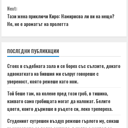
n
Next:
t
Тази жена приключи Киро: Намирисва ли ви на нещо?
Не, не е ароматът на пролетта
i
n
ПОСЛЕДНИ ПУБЛИКАЦИИ
u
e
Стоях в съдебната зала и се борех със сълзите, докато
адвокатката на бившия ми съпруг говореше с
R
увереност, която режеше като нож.
e
Той беше там, на колене пред този гроб, в тишина,
a
каквато само гробищата могат да наложат. Белите
цветя, които държеше в ръцете си, леко трепереха.
d
Студеният сутрешен въздух режеше гърлото му, сякаш
i