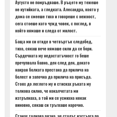
Аугусто не помръдваше. В ръцете му тежеше
не кутийката, а гледката. Алесандра, която у
дома се смееше тихо и говореше с нежност,
сега стоеше като чужд човек, с поглед, в
който нямаше и следа от милост.
Баща ми си отиде в четвъртък следобед,
тихо, сякаш вече нямаше сили да се бори.
Сърдечната му недостатъчност го беше
пречупвала бавно, ден след ден, докато
накрая болката престана да прилича на
болест и започна да прилича на присъда.
Стоях до леглото му и стисках ръката му
толкова силно, че кокалчетата ми
изтръпнаха, а той ми се усмихна някак
виновно, сякаш си тръгваше нарочно.
Станах толкова рязко, че столът изстърга по