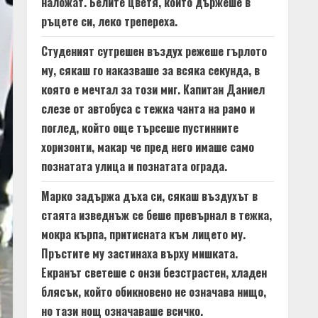
наложат. Белите цветя, които държеше в
ръцете си, леко трепереха.
Студеният сутрешен въздух режеше гърлото
му, сякаш го наказваше за всяка секунда, в
която е мечтал за този миг. Капитан Даниел
слезе от автобуса с тежка чанта на рамо и
поглед, който още търсеше пустинните
хоризонти, макар че пред него имаше само
познатата улица и познатата ограда.
Марко задържа дъха си, сякаш въздухът в
стаята изведнъж се беше превърнал в тежка,
мокра кърпа, притисната към лицето му.
Пръстите му застинаха върху мишката.
Екранът светеше с онзи безстрастен, хладен
блясък, който обикновено не означава нищо,
но тази нощ означаваше всичко.