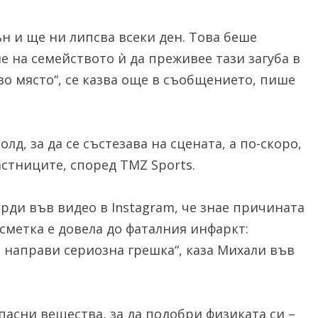
н и ще ни липсва всеки ден. Това беше
е на семейството ѝ да преживее тази загуба в
во място“, се казва още в съобщението, пише
лд, за да се състезава на сцената, а по-скоро,
астниците, според TMZ Sports.
рди във видео в Instagram, че знае причината
 сметка е довела до фаталния инфаркт:
 направи сериозна грешка“, каза Михали във
пасни вещества, за да подобри физиката си –