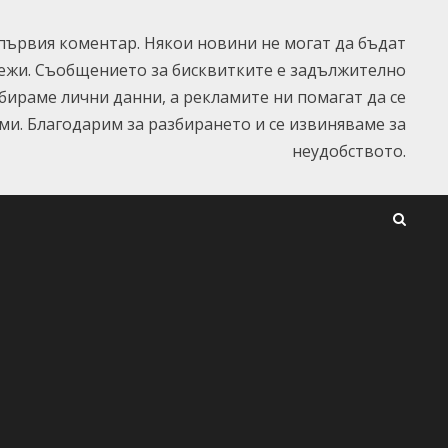
ървия коментар. Някои новини не могат да бъдат
ежи. Съобщението за бисквитките е задължително
ъбираме лични данни, а рекламите ни помагат да се
и. Благодарим за разбирането и се извиняваме за
неудобството.