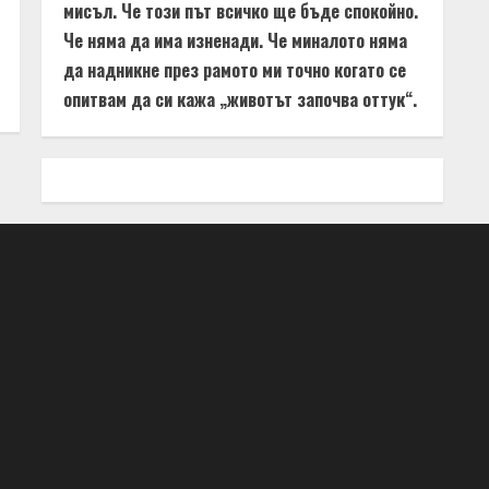
мисъл. Че този път всичко ще бъде спокойно.
Че няма да има изненади. Че миналото няма
да надникне през рамото ми точно когато се
опитвам да си кажа „животът започва оттук“.