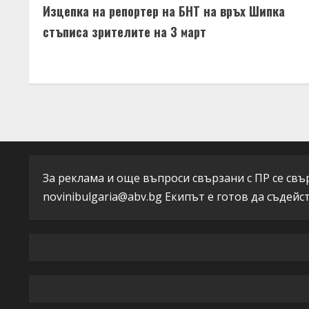
Изцепка на репортер на БНТ на връх Шипка
o
стъписа зрителите на 3 март
n
t
i
n
u
За реклама и още въпроси свързани с ПР се свърж
e
novinibulgaria@abv.bg
Екипът е готов да съдейс
R
e
a