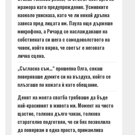
мрамора като предупреждение. Усмивките
наоколо увиснаха, като че ли някой дръпна
завеса пред лицата им. Паула още държеше
микрофона, а Ричард се наслаждаваше на
собствената си шега с самодоволството на
човек, който вярва, че светът е неговата
лична сцена.
„Съгласна съм…“ прошепна Олга, сякаш
поверяваше думите си на въздуха, който се
плъзгаше по кожата ѝ като обещание.
Денят на моята сватба трябваше да бъде
най-красивият в живота ми. Момент на чисто
щастие, толкова дълго чакан, толкова
старателно подготвян, че си бях позволила
да повярвам в една проста, примамлива