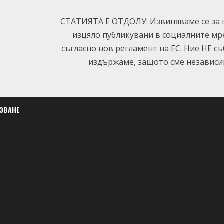
СТАТИЯТА Е ОТДОЛУ: Извиняваме се за п
изцяло публикувани в социалните мр
съгласно нов регламент на ЕС. Ние НЕ с
издържаме, защото сме независим
ЛЗВАНЕ