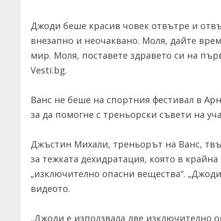
Джоди беше красив човек отвътре и отвъ
внезапно и неочаквано. Моля, дайте врем
мир. Моля, поставете здравето си на пър
Vesti.bg.
Ванс не беше на спортния фестивал в Арно
за да помогне с треньорски съвети на уч
Джъстин Михали, треньорът на Ванс, твъ
за тежката дехидратация, която в крайна
„изключително опасни вещества“. „Джоди
видеото.
„Джоди е използвала две изключително о