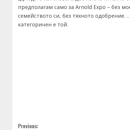
предполагам само за Arnold Expo – без м
семейството си, без тяхното одобрение. 
категоричен е той.
C
Previous: