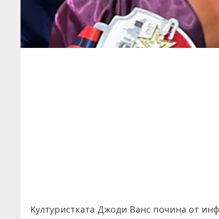
Kултуристката Джоди Ванс почина от инф