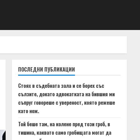
ПОСЛЕДНИ ПУБЛИКАЦИИ
Стоях в съдебната зала и се борех със
сълзите, докато адвокатката на бившия ми
съпруг говореше с увереност, която режеше
като нож.
Той беше там, на колене пред този гроб, в
тишина, каквато само гробищата могат да