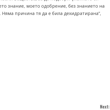
оето знание, моето одобрение, без знанието на
… Няма причина тя да е била дехидратирана“,
Next: