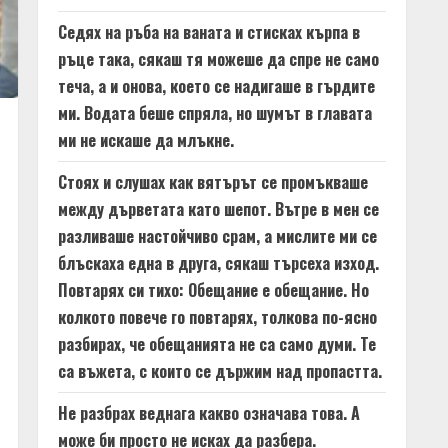
Седях на ръба на ваната и стисках кърпа в
ръце така, сякаш тя можеше да спре не само
теча, а и онова, което се надигаше в гърдите
ми. Водата беше спряла, но шумът в главата
ми не искаше да млъкне.
Стоях и слушах как вятърът се промъкваше
между дърветата като шепот. Вътре в мен се
разливаше настойчиво срам, а мислите ми се
блъскаха една в друга, сякаш търсеха изход.
Повтарях си тихо: Обещание е обещание. Но
колкото повече го повтарях, толкова по-ясно
разбирах, че обещанията не са само думи. Те
са въжета, с които се държим над пропастта.
Не разбрах веднага какво означава това. А
може би просто не исках да разбера.