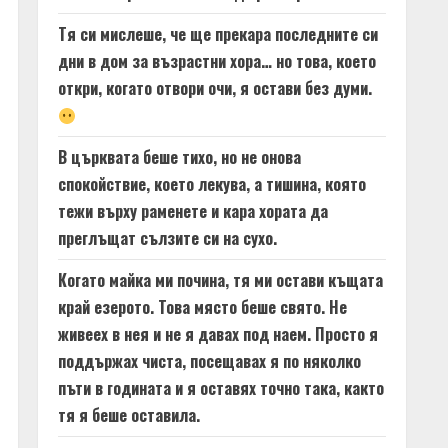
Тя си мислеше, че ще прекара последните си
дни в дом за възрастни хора… но това, което
откри, когато отвори очи, я остави без думи.
В църквата беше тихо, но не онова
спокойствие, което лекува, а тишина, която
тежи върху раменете и кара хората да
преглъщат сълзите си на сухо.
Когато майка ми почина, тя ми остави къщата
край езерото. Това място беше свято. Не
живеех в нея и не я давах под наем. Просто я
поддържах чиста, посещавах я по няколко
пъти в годината и я оставях точно така, както
тя я беше оставила.