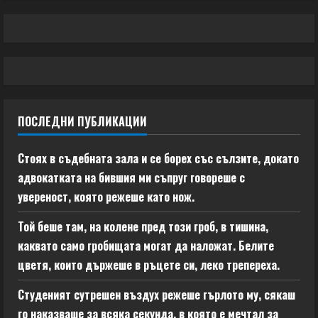
ПОСЛЕДНИ ПУБЛИКАЦИИ
Стоях в съдебната зала и се борех със сълзите, докато
адвокатката на бившия ми съпруг говореше с
увереност, която режеше като нож.
Той беше там, на колене пред този гроб, в тишина,
каквато само гробищата могат да наложат. Белите
цветя, които държеше в ръцете си, леко трепереха.
Студеният сутрешен въздух режеше гърлото му, сякаш
го наказваше за всяка секунда, в която е мечтал за