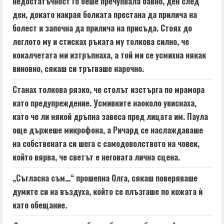
недостатъчност го беше пречупвала бавно, ден след
ден, докато накрая болката престана да прилича на
болест и започна да прилича на присъда. Стоях до
леглото му и стисках ръката му толкова силно, че
кокалчетата ми изтръпнаха, а той ми се усмихна някак
виновно, сякаш си тръгваше нарочно.
Станах толкова рязко, че столът изстърга по мрамора
като предупреждение. Усмивките наоколо увиснаха,
като че ли някой дръпна завеса пред лицата им. Паула
още държеше микрофона, а Ричард се наслаждаваше
на собствената си шега с самодоволството на човек,
който вярва, че светът е неговата лична сцена.
„Съгласна съм…“ прошепна Олга, сякаш поверяваше
думите си на въздуха, който се плъзгаше по кожата ѝ
като обещание.