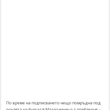
По време на подписването нещо помръдна под
роклята на булката! Младоженецът пребледня –