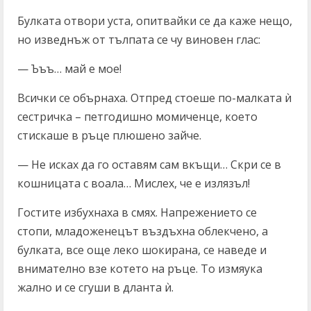
Булката отвори уста, опитвайки се да каже нещо,
но изведнъж от тълпата се чу виновен глас:
— Ъъъ… май е мое!
Всички се обърнаха. Отпред стоеше по-малката ѝ
сестричка – петгодишно момиченце, което
стискаше в ръце плюшено зайче.
— Не исках да го оставям сам вкъщи… Скри се в
кошницата с воала… Мислех, че е излязъл!
Гостите избухнаха в смях. Напрежението се
стопи, младоженецът въздъхна облекчено, а
булката, все още леко шокирана, се наведе и
внимателно взе котето на ръце. То измяука
жално и се сгуши в дланта ѝ.