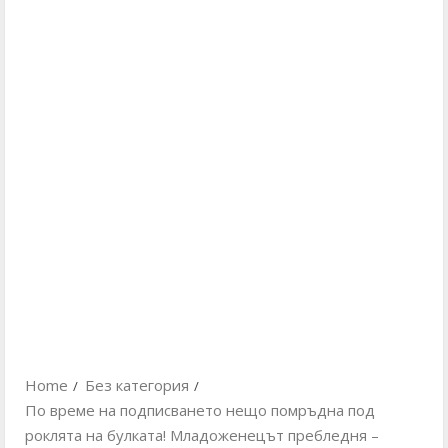
Home
Без категория
По време на подписването нещо помръдна под
роклята на булката! Младоженецът пребледня –