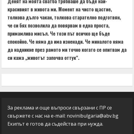
Денят на моята сватба трябваше да бъде най-
красивият в живота ми. Момент на чисто щастие,
толкова дълго чакан, толкова старателно подготвян,
че си бях позволила да повярвам в една проста,
примамлива мисъл. Че този път всичко ще бъде
спокойно. Че няма да има изненади. Че миналото няма
да надникне през рамото ми точно когато се опитвам да
си кажа „животът започва оттук“.
За реклама и още въпроси свързани с ПР се
свържете с нас на e-mail:
novinibulgaria@abv.bg
Екипът е готов да съдейства при нужда.