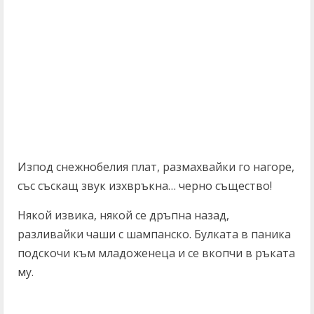
Изпод снежнобелия плат, размахвайки го нагоре,
със съскащ звук изхвръкна… черно същество!
Някой извика, някой се дръпна назад,
разливайки чаши с шампанско. Булката в паника
подскочи към младоженеца и се вкопчи в ръката
му.