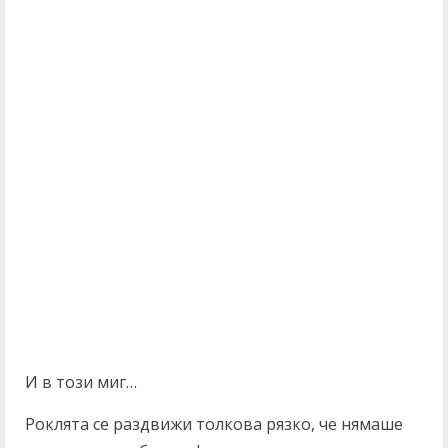
И в този миг…
Роклята се раздвижи толкова рязко, че нямаше