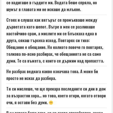
се надигаше в гърдите ми. Водата беше спряла, но
шумът в главата ми не искаше да млъкне.
Стоях и слушах как вятърът се промъкваше между
дърветата като шепот. Вътре в мен се разливаше
настойчиво срам, а мислите ми се блъскаха една в
друга, сякаш търсеха изход. Повтарях си тихо:
Обещание е обещание. Но колкото повече го повтарях,
толкова по-ясно разбирах, че обещанията не са само
думи. Те са въжета, с които се държим над пропастта.
Не разбрах веднага какво означава това. А може би
просто не исках да разбера.
Тя си мислеше, че ще прекара последните си дни в дом
за възрастни хора… но това, което откри, когато отвори
очи, я остави без думи.
В църквата беше тихо, но не онова спокойствие, което