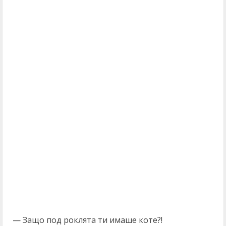
— Защо под роклята ти имаше коте?!