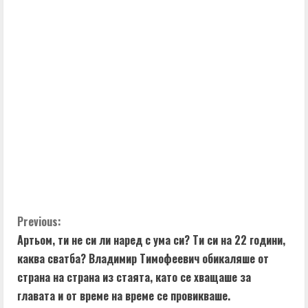
C
Previous:
Артьом, ти не си ли наред с ума си? Ти си на 22 години,
o
каква сватба? Владимир Тимофеевич обикаляше от
n
страна на страна из стаята, като се хващаше за
главата и от време на време се провикваше.