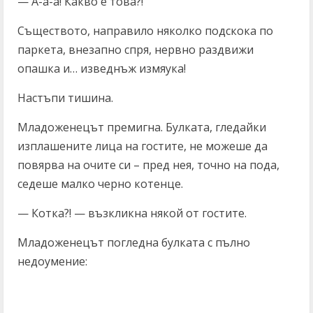
— А-а-а! Какво е това?!
Съществото, направило няколко подскока по
паркета, внезапно спря, нервно раздвижи
опашка и… изведнъж измяука!
Настъпи тишина.
Младоженецът премигна. Булката, гледайки
изплашените лица на гостите, не можеше да
повярва на очите си – пред нея, точно на пода,
седеше малко черно котенце.
— Котка?! — възкликна някой от гостите.
Младоженецът погледна булката с пълно
недоумение: