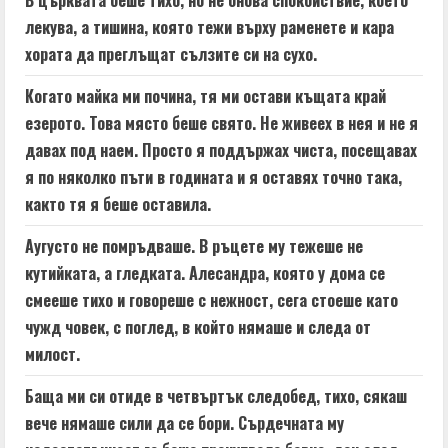
лекува, а тишина, която тежи върху раменете и кара
хората да преглъщат сълзите си на сухо.
Когато майка ми почина, тя ми остави къщата край
езерото. Това място беше свято. Не живеех в нея и не я
давах под наем. Просто я поддържах чиста, посещавах
я по няколко пъти в годината и я оставях точно така,
както тя я беше оставила.
Аугусто не помръдваше. В ръцете му тежеше не
кутийката, а гледката. Алесандра, която у дома се
смееше тихо и говореше с нежност, сега стоеше като
чужд човек, с поглед, в който нямаше и следа от
милост.
Баща ми си отиде в четвъртък следобед, тихо, сякаш
вече нямаше сили да се бори. Сърдечната му