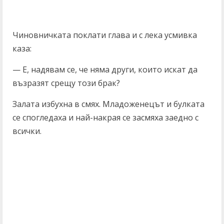
Чиновничката поклати глава и с лека усмивка
каза:
— Е, надявам се, че няма други, които искат да
възразят срещу този брак?
Залата избухна в смях. Младоженецът и булката
се спогледаха и най-накрая се засмяха заедно с
всички.