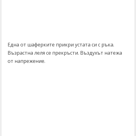
Една от шаферките прикри устата си с ръка.
Възрастна леля се прекръсти. Въздухът натежа
от напрежение.