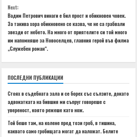
t
Next:
i
Вадим Петрович винаги е бил прост и обикновен човек.
За такива хора обикновено се казва, че не са грабвали
n
звезди от небето. На много от приятелите си той много
u
им напомняше за Новоселцев, главния герой във филма
„Служебен роман“.
e
R
e
ПОСЛЕДНИ ПУБЛИКАЦИИ
a
Стоях в съдебната зала и се борех със сълзите, докато
d
адвокатката на бившия ми съпруг говореше с
увереност, която режеше като нож.
i
Той беше там, на колене пред този гроб, в тишина,
n
каквато само гробищата могат да наложат. Белите