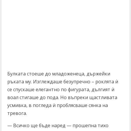
Булката стоеше до младоженеца, държейки
ръката му. Изглеждаше безупречно – роклята ѝ
се спускаше елегантно по фигурата, дългият ѝ
воал стигаше до пода. Но въпреки щастливата
усмивка, в погледа ѝ проблясваше сянка на
тревога.
— Всичко ще бъде наред — прошепна тихо