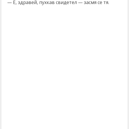
— Е, здравей, пухкав свидетел — засмя се тя.