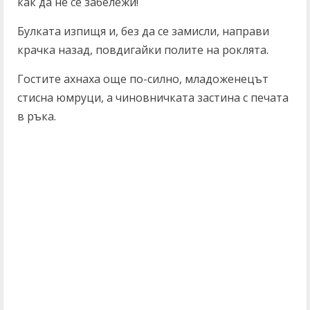
как да не се забележи!
Булката изпищя и, без да се замисли, направи
крачка назад, повдигайки полите на роклята.
Гостите ахнаха още по-силно, младоженецът
стисна юмруци, а чиновничката застина с печата
в ръка.