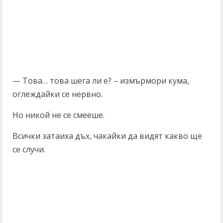
— Това… това шега ли е? – измърмори кума,
оглеждайки се нервно.
Но никой не се смееше.
Всички затаиха дъх, чакайки да видят какво ще
се случи.