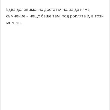
Едва доловимо, но достатъчно, за да няма
съмнение – нещо беше там, под роклята ѝ, в този
момент.