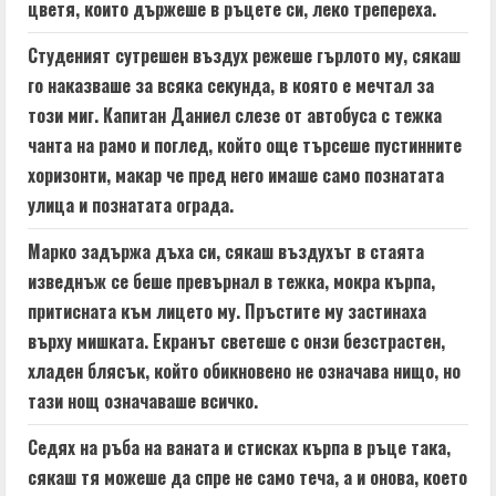
цветя, които държеше в ръцете си, леко трепереха.
g
Студеният сутрешен въздух режеше гърлото му, сякаш
го наказваше за всяка секунда, в която е мечтал за
този миг. Капитан Даниел слезе от автобуса с тежка
чанта на рамо и поглед, който още търсеше пустинните
хоризонти, макар че пред него имаше само познатата
улица и познатата ограда.
Марко задържа дъха си, сякаш въздухът в стаята
изведнъж се беше превърнал в тежка, мокра кърпа,
притисната към лицето му. Пръстите му застинаха
върху мишката. Екранът светеше с онзи безстрастен,
хладен блясък, който обикновено не означава нищо, но
тази нощ означаваше всичко.
Седях на ръба на ваната и стисках кърпа в ръце така,
сякаш тя можеше да спре не само теча, а и онова, което