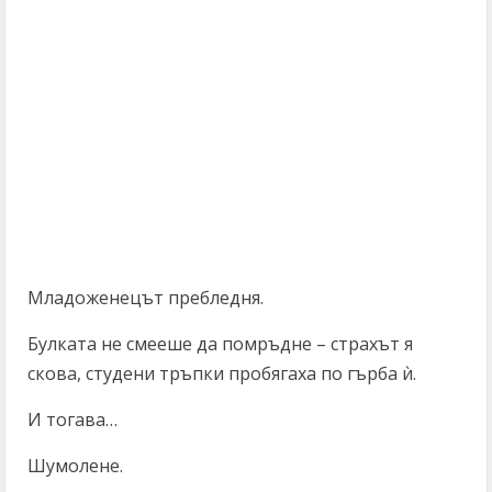
Младоженецът пребледня.
Булката не смееше да помръдне – страхът я
скова, студени тръпки пробягаха по гърба ѝ.
И тогава…
Шумолене.