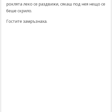
роклята леко се раздвижи, сякаш под нея нещо се
беше скрило.
Гостите замръзнаха.