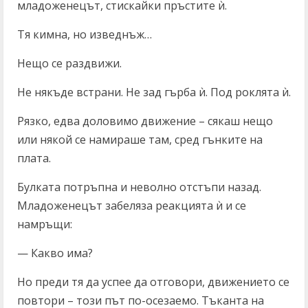
младоженецът, стискайки пръстите ѝ.
Тя кимна, но изведнъж…
Нещо се раздвижи.
Не някъде встрани. Не зад гърба ѝ. Под роклята ѝ.
Рязко, едва доловимо движение – сякаш нещо
или някой се намираше там, сред гънките на
плата.
Булката потръпна и неволно отстъпи назад.
Младоженецът забеляза реакцията ѝ и се
намръщи:
— Какво има?
Но преди тя да успее да отговори, движението се
повтори – този път по-осезаемо. Тъканта на