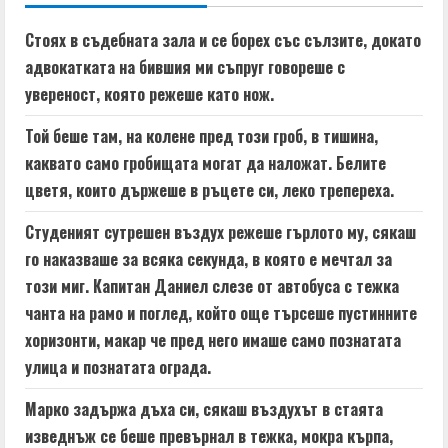
u
e
Стоях в съдебната зала и се борех със сълзите, докато
адвокатката на бившия ми съпруг говореше с
R
увереност, която режеше като нож.
e
Той беше там, на колене пред този гроб, в тишина,
a
каквато само гробищата могат да наложат. Белите
цветя, които държеше в ръцете си, леко трепереха.
d
Студеният сутрешен въздух режеше гърлото му, сякаш
i
го наказваше за всяка секунда, в която е мечтал за
n
този миг. Капитан Даниел слезе от автобуса с тежка
чанта на рамо и поглед, който още търсеше пустинните
g
хоризонти, макар че пред него имаше само познатата
улица и познатата ограда.
Марко задържа дъха си, сякаш въздухът в стаята
изведнъж се беше превърнал в тежка, мокра кърпа,