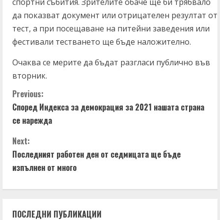
спортни събития. Зрителите обаче ще би трябвало
да показват документ или отрицателен резултат от
тест, а при посещаване на питейни заведения или
фестивали тестването ще бъде наложително.
Очаква се мерите да бъдат разгласи публично във
вторник.
C
Previous:
Според Индекса за демокрация за 2021 нашата страна
o
се нарежда
n
Next:
t
Последният работен ден от седмицата ще бъде
изпълнен от много
i
n
ПОСЛЕДНИ ПУБЛИКАЦИИ