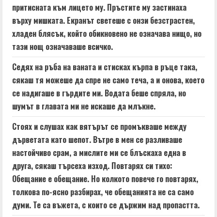
притисната към лицето му. Пръстите му застинаха
върху мишката. Екранът светеше с онзи безстрастен,
хладен блясък, който обикновено не означава нищо, но
тази нощ означаваше всичко.
Седях на ръба на ваната и стисках кърпа в ръце така,
сякаш тя можеше да спре не само теча, а и онова, което
се надигаше в гърдите ми. Водата беше спряла, но
шумът в главата ми не искаше да млъкне.
Стоях и слушах как вятърът се промъкваше между
дърветата като шепот. Вътре в мен се разливаше
настойчиво срам, а мислите ми се блъскаха една в
друга, сякаш търсеха изход. Повтарях си тихо:
Обещание е обещание. Но колкото повече го повтарях,
толкова по-ясно разбирах, че обещанията не са само
думи. Те са въжета, с които се държим над пропастта.