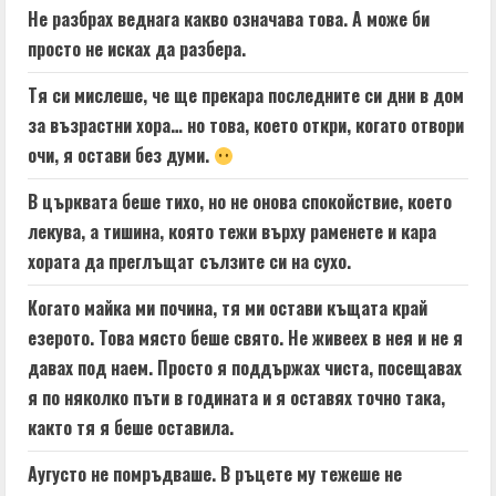
Не разбрах веднага какво означава това. А може би
просто не исках да разбера.
Тя си мислеше, че ще прекара последните си дни в дом
за възрастни хора… но това, което откри, когато отвори
очи, я остави без думи.
В църквата беше тихо, но не онова спокойствие, което
лекува, а тишина, която тежи върху раменете и кара
хората да преглъщат сълзите си на сухо.
Когато майка ми почина, тя ми остави къщата край
езерото. Това място беше свято. Не живеех в нея и не я
давах под наем. Просто я поддържах чиста, посещавах
я по няколко пъти в годината и я оставях точно така,
както тя я беше оставила.
Аугусто не помръдваше. В ръцете му тежеше не