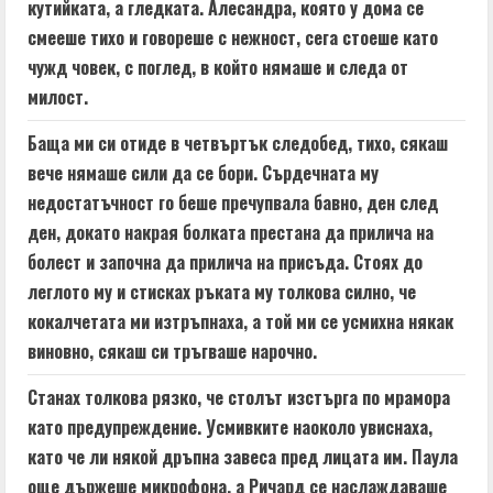
кутийката, а гледката. Алесандра, която у дома се
смееше тихо и говореше с нежност, сега стоеше като
чужд човек, с поглед, в който нямаше и следа от
милост.
Баща ми си отиде в четвъртък следобед, тихо, сякаш
вече нямаше сили да се бори. Сърдечната му
недостатъчност го беше пречупвала бавно, ден след
ден, докато накрая болката престана да прилича на
болест и започна да прилича на присъда. Стоях до
леглото му и стисках ръката му толкова силно, че
кокалчетата ми изтръпнаха, а той ми се усмихна някак
виновно, сякаш си тръгваше нарочно.
Станах толкова рязко, че столът изстърга по мрамора
като предупреждение. Усмивките наоколо увиснаха,
като че ли някой дръпна завеса пред лицата им. Паула
още държеше микрофона, а Ричард се наслаждаваше