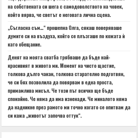
на собствената си шега с самодоволството на човек,
който вярва, че светът е неговата лична сцена.
„Съгласна съм…“ прошепна Олга, сякаш поверяваше
думите си на въздуха, който се плъзгаше по кожата ѝ
като обещание.
Денят на моята сватба трябваше да бъде най-
красивият в живота ми. Момент на чисто щастие,
толкова дълго чакан, толкова старателно подготвян,
че си бях позволила да повярвам в една проста,
примамлива мисъл. Че този път всичко ще бъде
спокойно. Че няма да има изненади. Че миналото няма
да надникне през рамото ми точно когато се опитвам да
си кажа „животът започва оттук“.