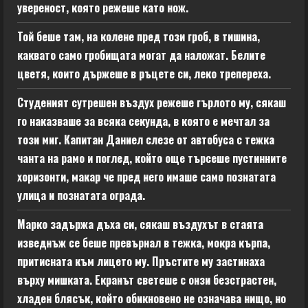
увереност, която режеше като нож.
Той беше там, на колене пред този гроб, в тишина,
каквато само гробищата могат да наложат. Белите
цветя, които държеше в ръцете си, леко трепереха.
Студеният сутрешен въздух режеше гърлото му, сякаш
го наказваше за всяка секунда, в която е мечтал за
този миг. Капитан Даниел слезе от автобуса с тежка
чанта на рамо и поглед, който още търсеше пустинните
хоризонти, макар че пред него имаше само познатата
улица и познатата ограда.
Марко задържа дъха си, сякаш въздухът в стаята
изведнъж се беше превърнал в тежка, мокра кърпа,
притисната към лицето му. Пръстите му застинаха
върху мишката. Екранът светеше с онзи безстрастен,
хладен блясък, който обикновено не означава нищо, но