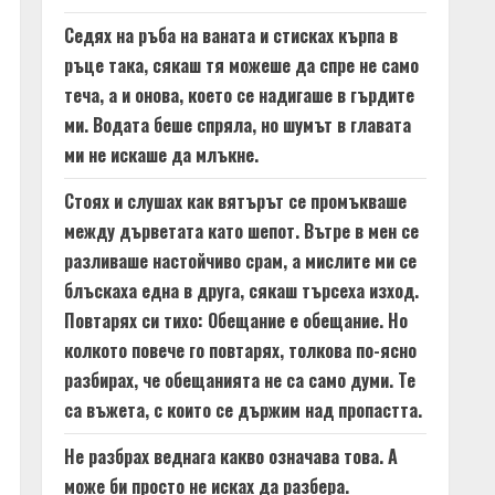
Седях на ръба на ваната и стисках кърпа в
ръце така, сякаш тя можеше да спре не само
теча, а и онова, което се надигаше в гърдите
ми. Водата беше спряла, но шумът в главата
ми не искаше да млъкне.
Стоях и слушах как вятърът се промъкваше
между дърветата като шепот. Вътре в мен се
разливаше настойчиво срам, а мислите ми се
блъскаха една в друга, сякаш търсеха изход.
Повтарях си тихо: Обещание е обещание. Но
колкото повече го повтарях, толкова по-ясно
разбирах, че обещанията не са само думи. Те
са въжета, с които се държим над пропастта.
Не разбрах веднага какво означава това. А
може би просто не исках да разбера.