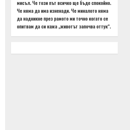
мисъл. Че този път всичко ще бъде спокойно.
Че няма да има изненади. Че миналото няма
да надникне през рамото ми точно когато се
опитвам да си кажа „животът започва оттук“.