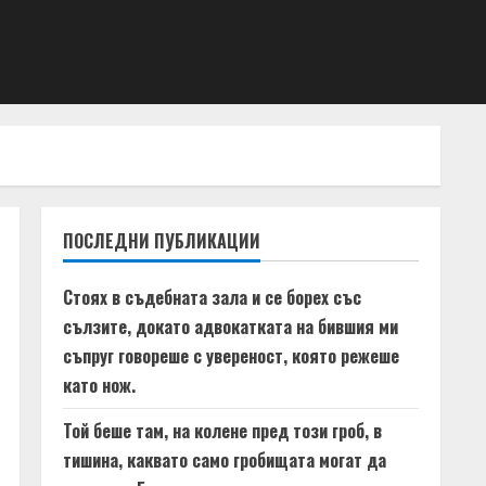
ПОСЛЕДНИ ПУБЛИКАЦИИ
Стоях в съдебната зала и се борех със
сълзите, докато адвокатката на бившия ми
съпруг говореше с увереност, която режеше
като нож.
Той беше там, на колене пред този гроб, в
тишина, каквато само гробищата могат да