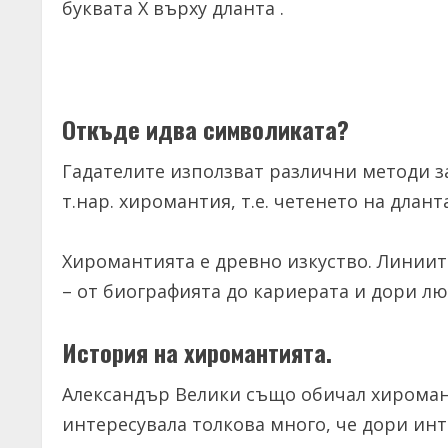
буквата Х върху дланта .
Откъде идва символиката?
Гадателите използват различни методи з
т.нар. хиромантия, т.е. четенето на дланта
Хиромантията е древно изкуство. Линиите
– от биографията до кариерата и дори л
История на хиромантията.
Александър Велики също обичал хиромант
интересувала толкова много, че дори ин