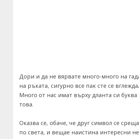
Дори и да не вярвате много-много на гад
на ръката, сигурно все пак сте се вглежд
Много от нас имат върху дланта си буква
това.
Оказва се, обаче, че друг символ се среща
по света, и вещае наистина интересни не