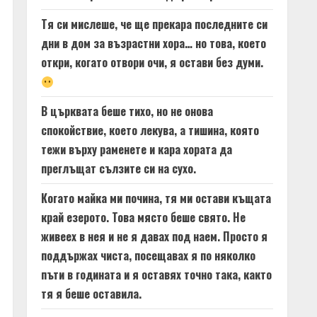
Тя си мислеше, че ще прекара последните си
дни в дом за възрастни хора… но това, което
откри, когато отвори очи, я остави без думи.
В църквата беше тихо, но не онова
спокойствие, което лекува, а тишина, която
тежи върху раменете и кара хората да
преглъщат сълзите си на сухо.
Когато майка ми почина, тя ми остави къщата
край езерото. Това място беше свято. Не
живеех в нея и не я давах под наем. Просто я
поддържах чиста, посещавах я по няколко
пъти в годината и я оставях точно така, както
тя я беше оставила.