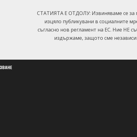
СТАТИЯТА Е ОТДОЛУ: Извиняваме се за п
изцяло публикувани в социалните мр
съгласно нов регламент на ЕС. Ние НЕ с
издържаме, защото сме независим
ЛЗВАНЕ