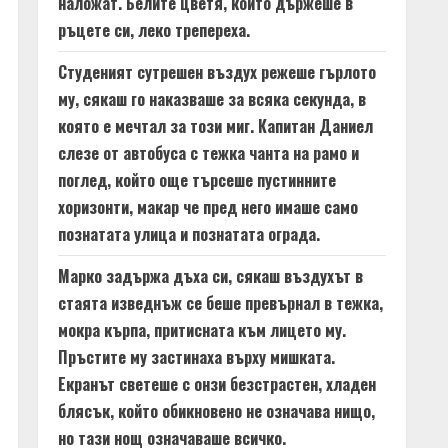
наложат. Белите цветя, които държеше в
ръцете си, леко трепереха.
Студеният сутрешен въздух режеше гърлото
му, сякаш го наказваше за всяка секунда, в
която е мечтал за този миг. Капитан Даниел
слезе от автобуса с тежка чанта на рамо и
поглед, който още търсеше пустинните
хоризонти, макар че пред него имаше само
познатата улица и познатата ограда.
Марко задържа дъха си, сякаш въздухът в
стаята изведнъж се беше превърнал в тежка,
мокра кърпа, притисната към лицето му.
Пръстите му застинаха върху мишката.
Екранът светеше с онзи безстрастен, хладен
блясък, който обикновено не означава нищо,
но тази нощ означаваше всичко.