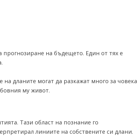
а прогнозиране на бъдещето. Един от тях е
.
 на дланите могат да разкажат много за човека
юбовния му живот.
ията. Тази област на познание го
терпретирал линиите на собствените си длани.