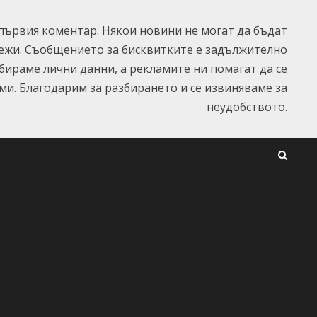
ървия коментар. Някои новини не могат да бъдат
ежи. Съобщението за бисквитките е задължително
ъбираме лични данни, а рекламите ни помагат да се
и. Благодарим за разбирането и се извиняваме за
неудобството.