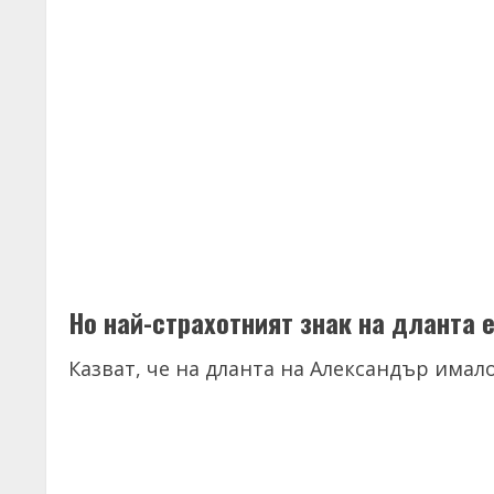
Но най-страхотният знак на дланта е
Казват, че на дланта на Александър имало