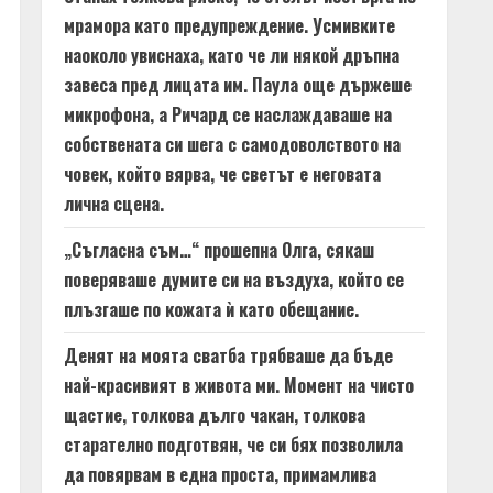
мрамора като предупреждение. Усмивките
наоколо увиснаха, като че ли някой дръпна
завеса пред лицата им. Паула още държеше
микрофона, а Ричард се наслаждаваше на
собствената си шега с самодоволството на
човек, който вярва, че светът е неговата
лична сцена.
„Съгласна съм…“ прошепна Олга, сякаш
поверяваше думите си на въздуха, който се
плъзгаше по кожата ѝ като обещание.
Денят на моята сватба трябваше да бъде
най-красивият в живота ми. Момент на чисто
щастие, толкова дълго чакан, толкова
старателно подготвян, че си бях позволила
да повярвам в една проста, примамлива