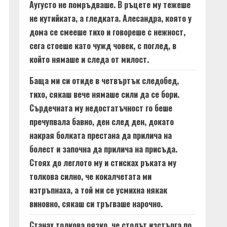
Аугусто не помръдваше. В ръцете му тежеше
не кутийката, а гледката. Алесандра, която у
дома се смееше тихо и говореше с нежност,
сега стоеше като чужд човек, с поглед, в
който нямаше и следа от милост.
Баща ми си отиде в четвъртък следобед,
тихо, сякаш вече нямаше сили да се бори.
Сърдечната му недостатъчност го беше
пречупвала бавно, ден след ден, докато
накрая болката престана да прилича на
болест и започна да прилича на присъда.
Стоях до леглото му и стисках ръката му
толкова силно, че кокалчетата ми
изтръпнаха, а той ми се усмихна някак
виновно, сякаш си тръгваше нарочно.
Станах толкова рязко, че столът изстърга по