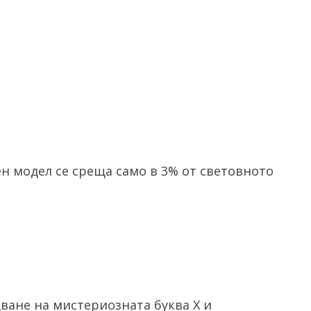
ен модел се среща само в 3% от световното
ване на мистериозната буква X и