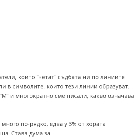
атели, които “четат” съдбата ни по линиите
али в символите, които тези линии образуват.
 “М” и многократно сме писали, какво означава
 много по-рядко, едва у 3% от хората
ща. Става дума за