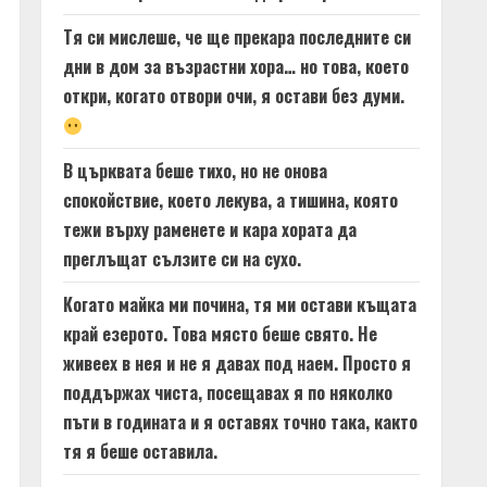
Тя си мислеше, че ще прекара последните си
дни в дом за възрастни хора… но това, което
откри, когато отвори очи, я остави без думи.
В църквата беше тихо, но не онова
спокойствие, което лекува, а тишина, която
тежи върху раменете и кара хората да
преглъщат сълзите си на сухо.
Когато майка ми почина, тя ми остави къщата
край езерото. Това място беше свято. Не
живеех в нея и не я давах под наем. Просто я
поддържах чиста, посещавах я по няколко
пъти в годината и я оставях точно така, както
тя я беше оставила.