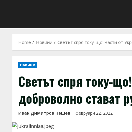
Home
Новини
Светът спря току-що! Части от Ук
Новини
Светът спря току-що!
доброволно стават р
Иван Димитров Пешев
февруари 22, 2022