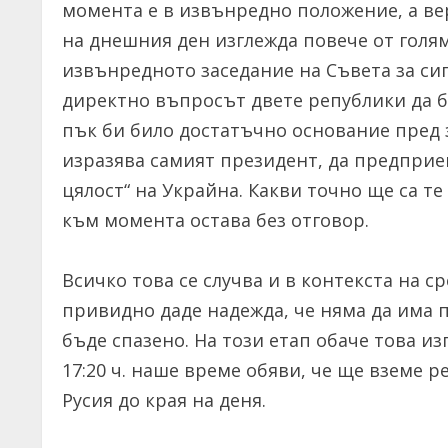
момента е в извънредно положение, а ве
на днешния ден изглежда повече от голям
извънредното заседание на Съвета за сиг
директно въпросът двете републики да 
пък би било достатъчно основание пред з
изразява самият президент, да предприе
цялост“ на Украйна. Какви точно ще са те
към момента остава без отговор.
Всичко това се случва и в контекста на 
привидно даде надежда, че няма да има 
бъде спазено. На този етап обаче това 
17:20 ч. наше време обяви, че ще вземе 
Русия до края на деня.