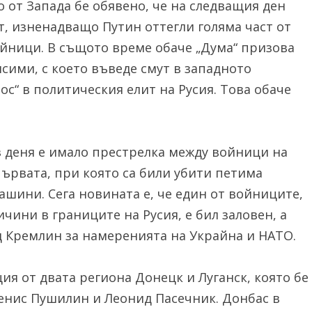
о от Запада бе обявено, че на следващия ден
т, изненадващо Путин оттегли голяма част от
ойници. В същото време обаче „Дума“ призова
сими, с което въведе смут в западното
ос“ в политическия елит на Русия. Това обаче
з деня е имало престрелка между войници на
първата, при която са били убити петима
ини. Сега новината е, че един от войниците,
ини в границите на Русия, е бил заловен, а
д Кремлин за намеренията на Украйна и НАТО.
ия от двата региона Донецк и Луганск, която бе
Денис Пушилин и Леонид Пасечник. Донбас в