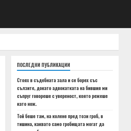
ПОСЛЕДНИ ПУБЛИКАЦИИ
Стоях в съдебната зала и се борех със
сълзите, докато адвокатката на бившия ми
съпруг говореше с увереност, която режеше
като нож.
Той беше там, на колене пред този гроб, в
тишина, каквато само гробищата могат да