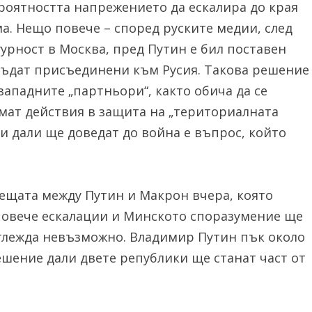
роятността напрежението да ескалира до края
а. Нещо повече – според руските медии, след
урност в Москва, пред Путин е бил поставен
бъдат присъединени към Русия. Такова решение
ападните „партньори“, както обича да се
мат действия в защита на „териториалната
 и дали ще доведат до война е въпрос, който
срещата между Путин и Макрон вчера, която
повече ескалации и Минското споразумение ще
изглежда невъзможно. Владимир Путин пък около
решение дали двете републики ще станат част от