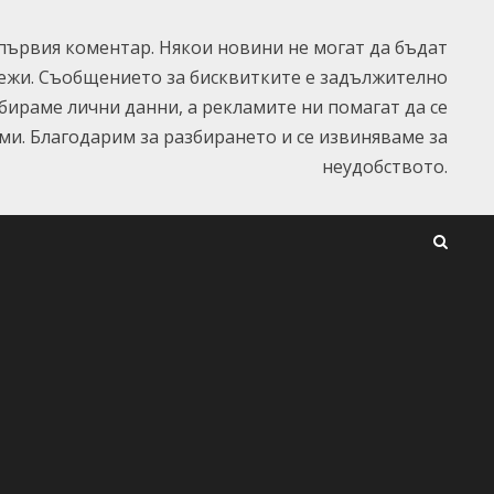
ървия коментар. Някои новини не могат да бъдат
ежи. Съобщението за бисквитките е задължително
ъбираме лични данни, а рекламите ни помагат да се
и. Благодарим за разбирането и се извиняваме за
неудобството.