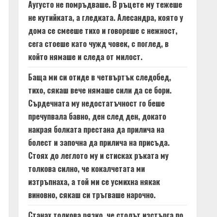
Аугусто не помръдваше. В ръцете му тежеше
не кутийката, а гледката. Алесандра, която у
дома се смееше тихо и говореше с нежност,
сега стоеше като чужд човек, с поглед, в
който нямаше и следа от милост.
Баща ми си отиде в четвъртък следобед,
тихо, сякаш вече нямаше сили да се бори.
Сърдечната му недостатъчност го беше
пречупвала бавно, ден след ден, докато
накрая болката престана да прилича на
болест и започна да прилича на присъда.
Стоях до леглото му и стисках ръката му
толкова силно, че кокалчетата ми
изтръпнаха, а той ми се усмихна някак
виновно, сякаш си тръгваше нарочно.
Станах толкова рязко, че столът изстърга по