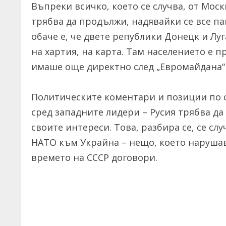
Въпреки всичко, което се случва, от Моск
трябва да продължи, надявайки се все п
обаче е, че двете републики Донецк и Луг
на хартия, на карта. Там населението е 
имаше още директно след „Евромайдана“ в
Политическите коментари и позиции по св
сред западните лидери – Русия трябва да 
своите интереси. Това, разбира се, се сл
НАТО към Украйна – нещо, което наруша
времето на СССР договори.