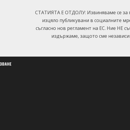
СТАТИЯТА Е ОТДОЛУ: Извиняваме се за п
изцяло публикувани в социалните мр
съгласно нов регламент на ЕС. Ние НЕ с
издържаме, защото сме независим
ЛЗВАНЕ