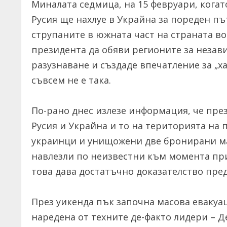
Миналата седмица, на 15 февруари, когат
Русия ще нахлуе в Украйна за пореден пъ
струпаните в южната част на страната в
президента да обяви регионите за незави
разузнаване и създаде впечатление за „ха
съвсем не е така.
По-рано днес излезе информация, че пре
Русия и Украйна и то на територията на 
украинци и унищожени две бронирани маш
навлезли по неизвестни към момента прич
това дава достатъчно доказателство пре
През уикенда пък започна масова евакуац
наредена от техните де-факто лидери – 