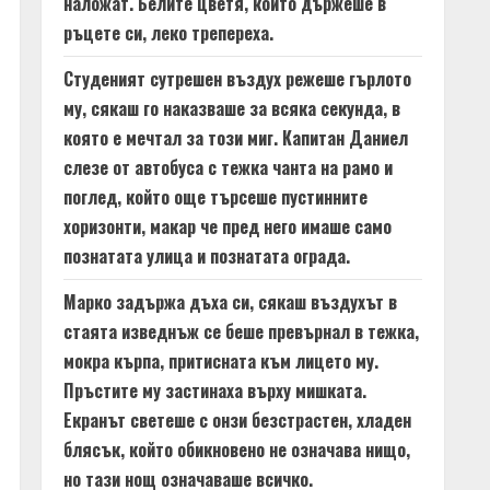
наложат. Белите цветя, които държеше в
ръцете си, леко трепереха.
Студеният сутрешен въздух режеше гърлото
му, сякаш го наказваше за всяка секунда, в
която е мечтал за този миг. Капитан Даниел
слезе от автобуса с тежка чанта на рамо и
поглед, който още търсеше пустинните
хоризонти, макар че пред него имаше само
познатата улица и познатата ограда.
Марко задържа дъха си, сякаш въздухът в
стаята изведнъж се беше превърнал в тежка,
мокра кърпа, притисната към лицето му.
Пръстите му застинаха върху мишката.
Екранът светеше с онзи безстрастен, хладен
блясък, който обикновено не означава нищо,
но тази нощ означаваше всичко.