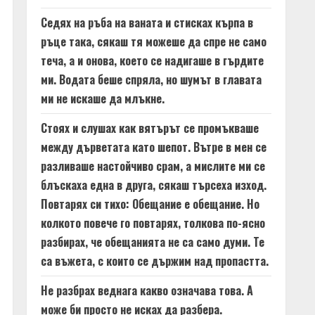
Седях на ръба на ваната и стисках кърпа в
ръце така, сякаш тя можеше да спре не само
теча, а и онова, което се надигаше в гърдите
ми. Водата беше спряла, но шумът в главата
ми не искаше да млъкне.
Стоях и слушах как вятърът се промъкваше
между дърветата като шепот. Вътре в мен се
разливаше настойчиво срам, а мислите ми се
блъскаха една в друга, сякаш търсеха изход.
Повтарях си тихо: Обещание е обещание. Но
колкото повече го повтарях, толкова по-ясно
разбирах, че обещанията не са само думи. Те
са въжета, с които се държим над пропастта.
Не разбрах веднага какво означава това. А
може би просто не исках да разбера.