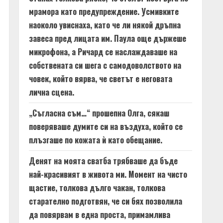
мрамора като предупреждение. Усмивките
наоколо увиснаха, като че ли някой дръпна
завеса пред лицата им. Паула още държеше
микрофона, а Ричард се наслаждаваше на
собствената си шега с самодоволството на
човек, който вярва, че светът е неговата
лична сцена.
„Съгласна съм…“ прошепна Олга, сякаш
поверяваше думите си на въздуха, който се
плъзгаше по кожата ѝ като обещание.
Денят на моята сватба трябваше да бъде
най-красивият в живота ми. Момент на чисто
щастие, толкова дълго чакан, толкова
старателно подготвян, че си бях позволила
да повярвам в една проста, примамлива