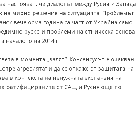
ва настояват, че диалогът между Русия и Запада
ак на мирно решение на ситуацията. Проблемът
анск вече осма година са част от Украйна само
предимно руско и проблеми на етническа основа
 началото на 2014 г.
ета в момента „валят“. Консенсусът е очакван
„спре агресията“ и да се откаже от защитата на
учва в контекста на ненужната експанзия на
ва ратифицираните от САЩ и Русия още по