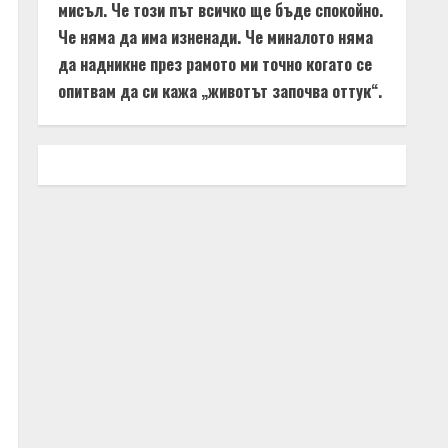
мисъл. Че този път всичко ще бъде спокойно.
Че няма да има изненади. Че миналото няма
да надникне през рамото ми точно когато се
опитвам да си кажа „животът започва оттук“.