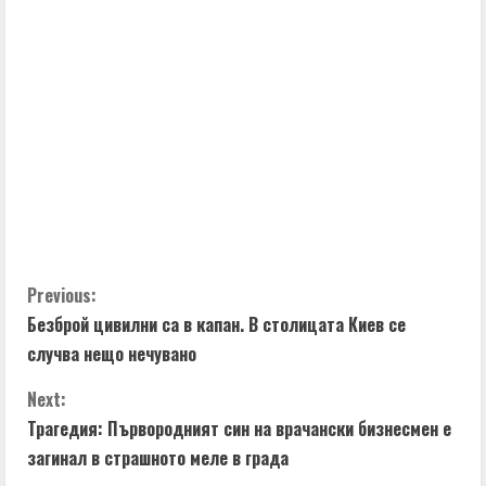
u
e
R
e
a
d
C
Previous:
i
Безброй цивилни са в капан. В столицата Киев се
o
n
случва нещо нечувано
n
g
Next:
t
Трагедия: Първородният син на врачански бизнесмен е
загинал в страшното меле в града
i