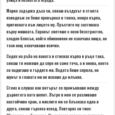
улица и познатата ограда.
Марко задържа дъха си, сякаш въздухът в стаята
изведнъж се беше превърнал в тежка, мокра кърпа,
притисната към лицето му. Пръстите му застинаха
върху мишката. Екранът светеше с онзи безстрастен,
хладен блясък, който обикновено не означава нищо, но
тази нощ означаваше всичко.
Седях на ръба на ваната и стисках кърпа в ръце така,
сякаш тя можеше да спре не само теча, а и онова, което
се надигаше в гърдите ми. Водата беше спряла, но
шумът в главата ми не искаше да млъкне.
Стоях и слушах как вятърът се промъкваше между
дърветата като шепот. Вътре в мен се разливаше
настойчиво срам, а мислите ми се блъскаха една в
друга, сякаш търсеха изход. Повтарях си тихо: