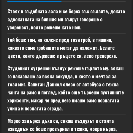
Стоях в съдебната зала и се борех със сълзите, докато
адвокатката на бившия ми съпруг говореше с
увереност, която режеше като нож.
Той беше там, на колене пред този гроб, в тишина,
каквато само гробищата могат да наложат. Белите
цветя, които държеше в ръцете си, леко трепереха.
Студеният сутрешен въздух режеше гърлото му, сякаш
го наказваше за всяка секунда, в която е мечтал за
този миг. Капитан Даниел слезе от автобуса с тежка
чанта на рамо и поглед, който още търсеше пустинните
хоризонти, макар че пред него имаше само познатата
улица и познатата ограда.
Марко задържа дъха си, сякаш въздухът в стаята
изведнъж се беше превърнал в тежка, мокра кърпа,