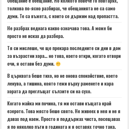
Обещание е обещание. Но колкото повече го повтарях,
толкова по-ясно разбирах, че обещанията не са само
думи. Те са въжета, с които се държим над пропастта.
Не разбрах веднага какво означава това. А може би
просто не исках да разбера.
Тя си мислеше, че ще прекара последните си дни в дом
за възрастни хора… но това, което откри, когато отвори
очи, я остави без думи.
В църквата беше тихо, но не онова спокойствие, което
лекува, а тишина, която тежи върху раменете и кара
хората да преглъщат сълзите си на сухо.
Когато майка ми почина, тя ми остави къщата край
езерото. Това място беше свято. Не живеех в нея и не я
давах под наем. Просто я поддържах чиста, посещавах
я по няколко пъти в годината и я оставях точно така,