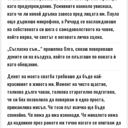
като предупреждение. Усмивките наоколо увиснаха,
като че ли някой дръпна завеса пред лицата им. Паула
още държеше микрофона, а Ричард се наслаждаваше
на собствената си шега с самодоволството на човек,
който вярва, че светът е неговата лична сцена.
„Съгласна съм…“ прошепна Олга, сякаш поверяваше
думите си на въздуха, който се плъзгаше по кожата ѝ
като обещание.
Денят на моята сватба трябваше да бъде най-
красивият в живота ми. Момент на чисто щастие,
толкова дълго чакан, толкова старателно подготвян,
че си бях позволила да повярвам в една проста,
примамлива мисъл. Че този път всичко ще бъде
спокойно. Че няма да има изненади. Че миналото няма
да надникне през рамото ми точно когато се опитвам да