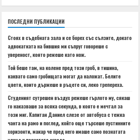
n
ПОСЛЕДНИ ПУБЛИКАЦИИ
u
e
Стоях в съдебната зала и се борех със сълзите, докато
адвокатката на бившия ми съпруг говореше с
R
увереност, която режеше като нож.
e
Той беше там, на колене пред този гроб, в тишина,
a
каквато само гробищата могат да наложат. Белите
цветя, които държеше в ръцете си, леко трепереха.
d
Студеният сутрешен въздух режеше гърлото му, сякаш
i
го наказваше за всяка секунда, в която е мечтал за
n
този миг. Капитан Даниел слезе от автобуса с тежка
чанта на рамо и поглед, който още търсеше пустинните
g
хоризонти, макар че пред него имаше само познатата