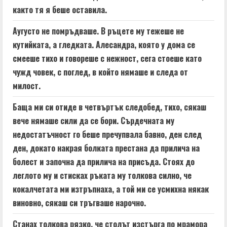
както тя я беше оставила.
Аугусто не помръдваше. В ръцете му тежеше не
кутийката, а гледката. Алесандра, която у дома се
смееше тихо и говореше с нежност, сега стоеше като
чужд човек, с поглед, в който нямаше и следа от
милост.
Баща ми си отиде в четвъртък следобед, тихо, сякаш
вече нямаше сили да се бори. Сърдечната му
недостатъчност го беше пречупвала бавно, ден след
ден, докато накрая болката престана да прилича на
болест и започна да прилича на присъда. Стоях до
леглото му и стисках ръката му толкова силно, че
кокалчетата ми изтръпнаха, а той ми се усмихна някак
виновно, сякаш си тръгваше нарочно.
Станах толкова рязко, че столът изстърга по мрамора