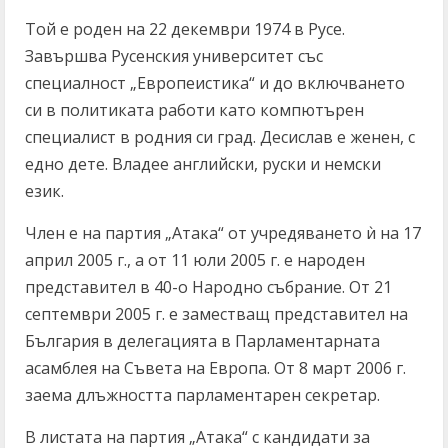
Той е роден на 22 декември 1974 в Русе.
Завършва Русенския университет със
специалност „Европеистика“ и до включването
си в политиката работи като компютърен
специалист в родния си град. Десислав е женен, с
едно дете. Владее английски, руски и немски
език.
Член е на партия „Атака“ от учредяването ѝ на 17
април 2005 г., а от 11 юли 2005 г. е народен
представител в 40-о Народно събрание. От 21
септември 2005 г. е заместващ представител на
България в делегацията в Парламентарната
асамблея на Съвета на Европа. От 8 март 2006 г.
заема длъжността парламентарен секретар.
В листата на партия „Атака“ с кандидати за