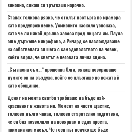
виновно, сякаш си тръгваше нарочно.
Станах толкова рязко, че столът изстърга по мрамора
като предупреждение. Усмивките наоколо увиснаха,
като че ли някой дръпна завеса пред лицата им. Паула
още държеше микрофона, а Ричард се наслаждаваше
на собствената си шега с самодоволството на човек,
който вярва, че светът е неговата лична сцена.
„Съгласна съм…“ прошепна Олга, сякаш поверяваше
думите си на въздуха, който се плъзгаше по кожата ѝ
като обещание.
Денят на моята сватба трябваше да бъде най-
красивият в живота ми. Момент на чисто щастие,
толкова дълго чакан, толкова старателно подготвян,
че си бях позволила да повярвам в една проста,
примамлива мисъл. Че този път всичко ще бъде