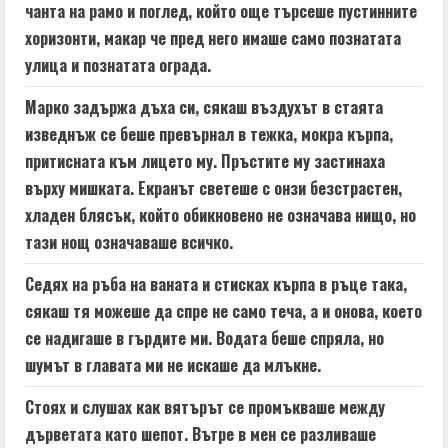
чанта на рамо и поглед, който още търсеше пустинните
g
хоризонти, макар че пред него имаше само познатата
улица и познатата ограда.
Марко задържа дъха си, сякаш въздухът в стаята
изведнъж се беше превърнал в тежка, мокра кърпа,
притисната към лицето му. Пръстите му застинаха
върху мишката. Екранът светеше с онзи безстрастен,
хладен блясък, който обикновено не означава нищо, но
тази нощ означаваше всичко.
Седях на ръба на ваната и стисках кърпа в ръце така,
сякаш тя можеше да спре не само теча, а и онова, което
се надигаше в гърдите ми. Водата беше спряла, но
шумът в главата ми не искаше да млъкне.
Стоях и слушах как вятърът се промъкваше между
дърветата като шепот. Вътре в мен се разливаше