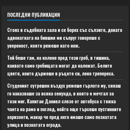
ПОСЛЕДНИ ПУБЛИКАЦИИ
Стоях в съдебната зала и се борех със сълзите, докато
адвокатката на бившия ми съпруг говореше с
увереност, която режеше като нож.
Той беше там, на колене пред този гроб, в тишина,
каквато само гробищата могат да наложат. Белите
цветя, които държеше в ръцете си, леко трепереха.
Студеният сутрешен въздух режеше гърлото му, сякаш
го наказваше за всяка секунда, в която е мечтал за
този миг. Капитан Даниел слезе от автобуса с тежка
чанта на рамо и поглед, който още търсеше пустинните
хоризонти, макар че пред него имаше само познатата
улица и познатата ограда.