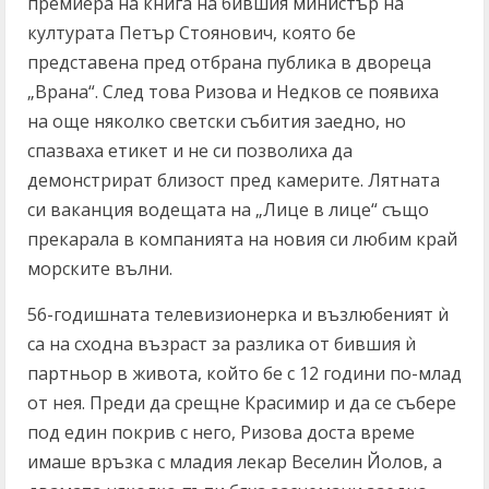
премиера на книга на бившия министър на
културата Петър Стоянович, която бе
представена пред отбрана публика в двореца
„Врана“. След това Ризова и Недков се появиха
на още няколко светски събития заедно, но
спазваха етикет и не си позволиха да
демонстрират близост пред камерите. Лятната
си ваканция водещата на „Лице в лице“ също
прекарала в компанията на новия си любим край
морските вълни.
56-годишната телевизионерка и възлюбеният ѝ
са на сходна възраст за разлика от бившия ѝ
партньор в живота, който бе с 12 години по-млад
от нея. Преди да срещне Красимир и да се събере
под един покрив с него, Ризова доста време
имаше връзка с младия лекар Веселин Йолов, а