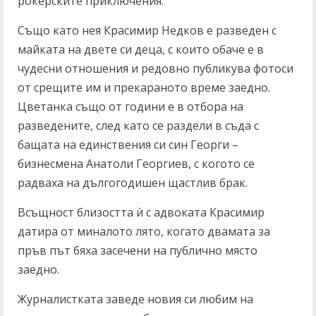
рокерските приключения.
Също като нея Красимир Недков е разведен с
майката на двете си деца, с които обаче е в
чудесни отношения и редовно публикува фотоси
от срещите им и прекараното време заедно.
Цветанка също от години е в отбора на
разведените, след като се раздели в съда с
бащата на единствения си син Георги –
бизнесмена Анатоли Георгиев, с когото се
радваха на дългогодишен щастлив брак.
Всъщност близостта ѝ с адвоката Красимир
датира от миналото лято, когато двамата за
пръв път бяха засечени на публично място
заедно.
Журналистката заведе новия си любим на