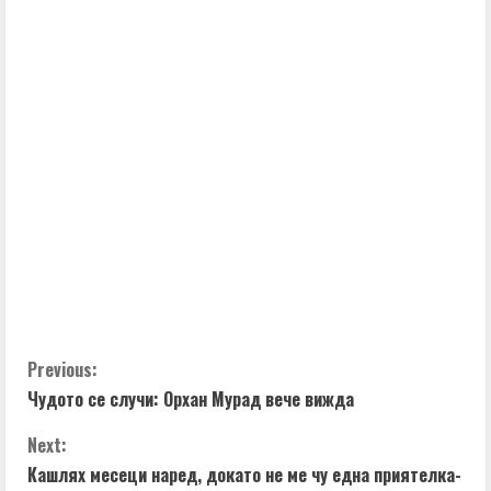
C
Previous:
Чудото се случи: Орхан Мурад вече вижда
o
Next:
n
Кашлях месеци наред, докато не ме чу една приятелка-