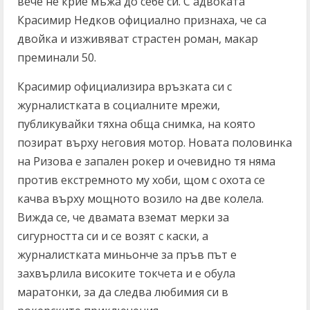
вече не крие мъжа до себе си. С адвоката
Красимир Недков официално признаха, че са
двойка и изживяват страстен роман, макар
преминали 50.
Красимир официализира връзката си с
журналистката в социалните мрежи,
публикувайки тяхна обща снимка, на която
позират върху неговия мотор. Новата половинка
на Ризова е запален рокер и очевидно тя няма
против екстремното му хоби, щом с охота се
качва върху мощното возило на две колела.
Вижда се, че двамата вземат мерки за
сигурността си и се возят с каски, а
журналистката миньонче за пръв път е
захвърлила високите токчета и е обула
маратонки, за да следва любимия си в