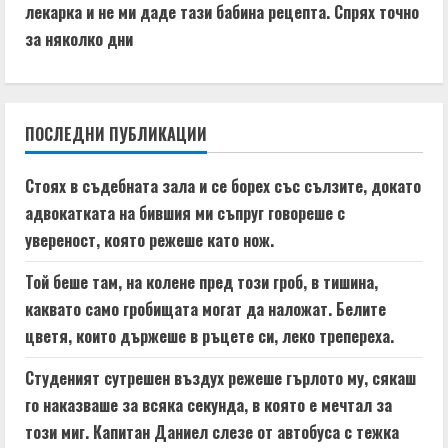
t
лекарка и не ми даде тази бабина рецепта. Спрях точно
за няколко дни
i
n
ПОСЛЕДНИ ПУБЛИКАЦИИ
u
e
Стоях в съдебната зала и се борех със сълзите, докато
адвокатката на бившия ми съпруг говореше с
R
увереност, която режеше като нож.
e
Той беше там, на колене пред този гроб, в тишина,
a
каквато само гробищата могат да наложат. Белите
цветя, които държеше в ръцете си, леко трепереха.
d
Студеният сутрешен въздух режеше гърлото му, сякаш
i
го наказваше за всяка секунда, в която е мечтал за
n
този миг. Капитан Даниел слезе от автобуса с тежка