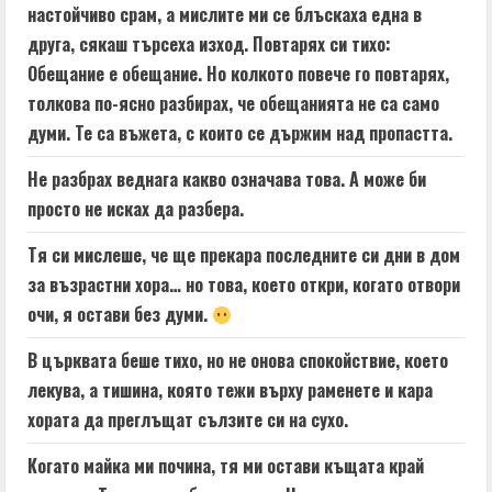
настойчиво срам, а мислите ми се блъскаха една в
друга, сякаш търсеха изход. Повтарях си тихо:
Обещание е обещание. Но колкото повече го повтарях,
толкова по-ясно разбирах, че обещанията не са само
думи. Те са въжета, с които се държим над пропастта.
Не разбрах веднага какво означава това. А може би
просто не исках да разбера.
Тя си мислеше, че ще прекара последните си дни в дом
за възрастни хора… но това, което откри, когато отвори
очи, я остави без думи.
В църквата беше тихо, но не онова спокойствие, което
лекува, а тишина, която тежи върху раменете и кара
хората да преглъщат сълзите си на сухо.
Когато майка ми почина, тя ми остави къщата край