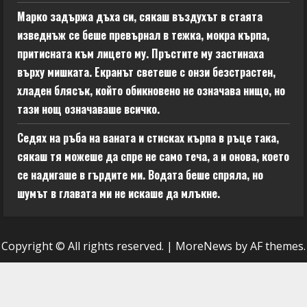
Марко задържа дъха си, сякаш въздухът в стаята
изведнъж се беше превърнал в тежка, мокра кърпа,
притисната към лицето му. Пръстите му застинаха
върху мишката. Екранът светеше с онзи безстрастен,
хладен блясък, който обикновено не означава нищо, но
тази нощ означаваше всичко.
Седях на ръба на ваната и стисках кърпа в ръце така,
сякаш тя можеше да спре не само теча, а и онова, което
се надигаше в гърдите ми. Водата беше спряла, но
шумът в главата ми не искаше да млъкне.
Copyright © All rights reserved.
|
MoreNews
by AF themes.