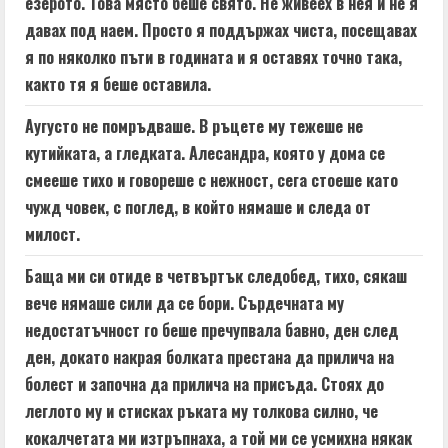
езерото. Това място беше свято. Не живеех в нея и не я
давах под наем. Просто я поддържах чиста, посещавах
я по няколко пъти в годината и я оставях точно така,
както тя я беше оставила.
Аугусто не помръдваше. В ръцете му тежеше не
кутийката, а гледката. Алесандра, която у дома се
смееше тихо и говореше с нежност, сега стоеше като
чужд човек, с поглед, в който нямаше и следа от
милост.
Баща ми си отиде в четвъртък следобед, тихо, сякаш
вече нямаше сили да се бори. Сърдечната му
недостатъчност го беше пречупвала бавно, ден след
ден, докато накрая болката престана да прилича на
болест и започна да прилича на присъда. Стоях до
леглото му и стисках ръката му толкова силно, че
кокалчетата ми изтръпнаха, а той ми се усмихна някак