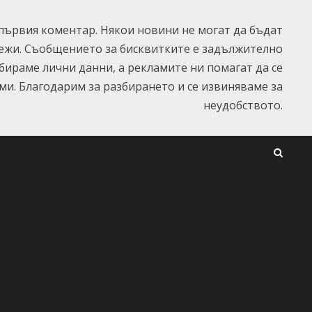
ървия коментар. Някои новини не могат да бъдат
ежи. Съобщението за бисквитките е задължително
ъбираме лични данни, а рекламите ни помагат да се
и. Благодарим за разбирането и се извиняваме за
неудобството.