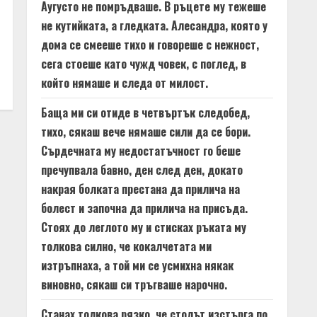
Аугусто не помръдваше. В ръцете му тежеше
не кутийката, а гледката. Алесандра, която у
дома се смееше тихо и говореше с нежност,
сега стоеше като чужд човек, с поглед, в
който нямаше и следа от милост.
Баща ми си отиде в четвъртък следобед,
тихо, сякаш вече нямаше сили да се бори.
Сърдечната му недостатъчност го беше
пречупвала бавно, ден след ден, докато
накрая болката престана да прилича на
болест и започна да прилича на присъда.
Стоях до леглото му и стисках ръката му
толкова силно, че кокалчетата ми
изтръпнаха, а той ми се усмихна някак
виновно, сякаш си тръгваше нарочно.
Станах толкова рязко, че столът изстърга по