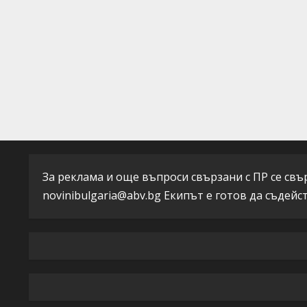
За реклама и още въпроси свързани с ПР се свърж
novinibulgaria@abv.bg
Екипът е готов да съдейс