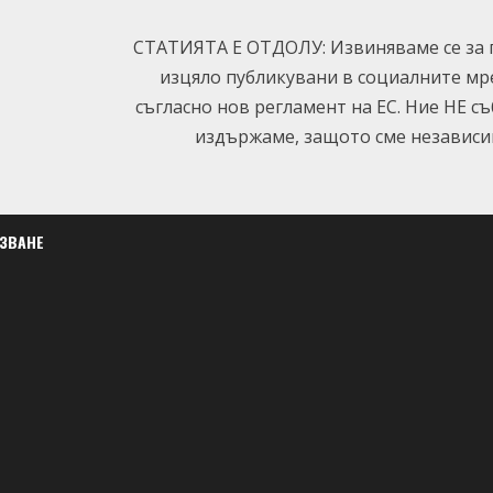
СТАТИЯТА Е ОТДОЛУ: Извиняваме се за п
изцяло публикувани в социалните мр
съгласно нов регламент на ЕС. Ние НЕ с
издържаме, защото сме независим
ЛЗВАНЕ