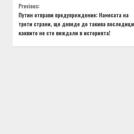
C
Previous:
R
Путин отправи предупреждение: Намесата на
o
e
трети страни, ще доведе до такива последици
n
a
каквито не сте виждали в историята!
t
d
i
i
n
n
u
g
e
R
e
a