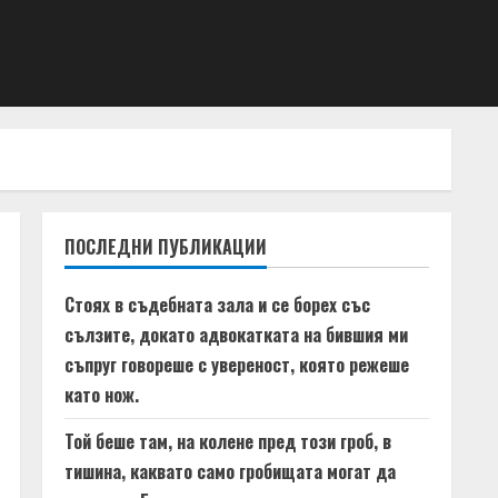
ПОСЛЕДНИ ПУБЛИКАЦИИ
Стоях в съдебната зала и се борех със
сълзите, докато адвокатката на бившия ми
съпруг говореше с увереност, която режеше
като нож.
Той беше там, на колене пред този гроб, в
тишина, каквато само гробищата могат да