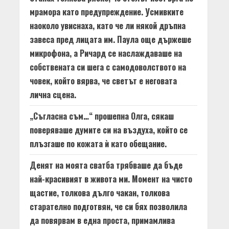
мрамора като предупреждение. Усмивките
наоколо увиснаха, като че ли някой дръпна
завеса пред лицата им. Паула още държеше
микрофона, а Ричард се наслаждаваше на
собствената си шега с самодоволството на
човек, който вярва, че светът е неговата
лична сцена.
„Съгласна съм…“ прошепна Олга, сякаш
поверяваше думите си на въздуха, който се
плъзгаше по кожата ѝ като обещание.
Денят на моята сватба трябваше да бъде
най-красивият в живота ми. Момент на чисто
щастие, толкова дълго чакан, толкова
старателно подготвян, че си бях позволила
да повярвам в една проста, примамлива