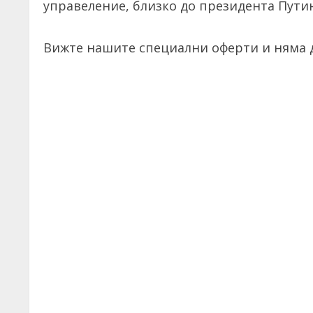
управеление, близко до президента Пути
Вижте нашите специални оферти и няма д
C
o
n
t
i
n
u
e