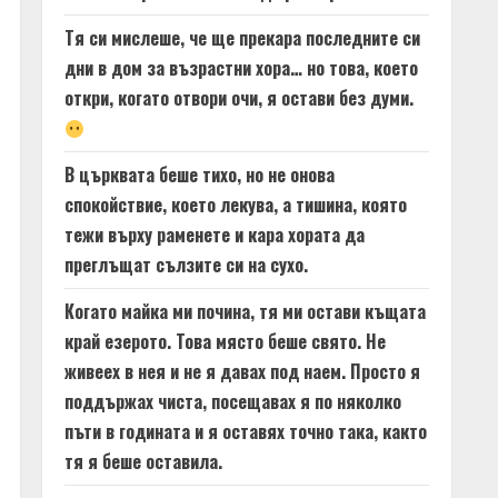
Тя си мислеше, че ще прекара последните си
дни в дом за възрастни хора… но това, което
откри, когато отвори очи, я остави без думи.
В църквата беше тихо, но не онова
спокойствие, което лекува, а тишина, която
тежи върху раменете и кара хората да
преглъщат сълзите си на сухо.
Когато майка ми почина, тя ми остави къщата
край езерото. Това място беше свято. Не
живеех в нея и не я давах под наем. Просто я
поддържах чиста, посещавах я по няколко
пъти в годината и я оставях точно така, както
тя я беше оставила.