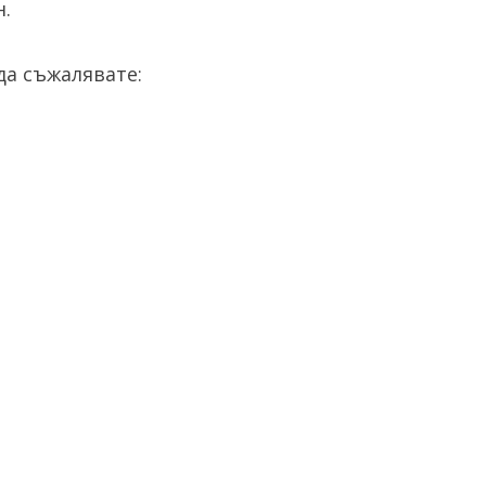
н.
а съжалявате: