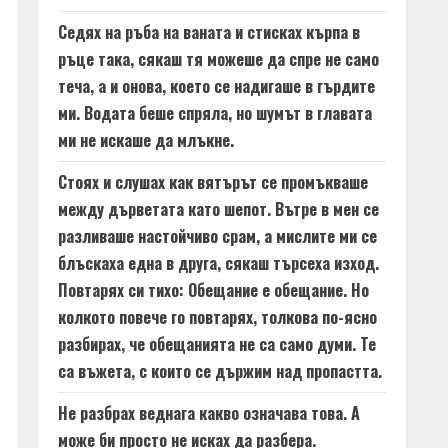
Седях на ръба на ваната и стисках кърпа в
ръце така, сякаш тя можеше да спре не само
теча, а и онова, което се надигаше в гърдите
ми. Водата беше спряла, но шумът в главата
ми не искаше да млъкне.
Стоях и слушах как вятърът се промъкваше
между дърветата като шепот. Вътре в мен се
разливаше настойчиво срам, а мислите ми се
блъскаха една в друга, сякаш търсеха изход.
Повтарях си тихо: Обещание е обещание. Но
колкото повече го повтарях, толкова по-ясно
разбирах, че обещанията не са само думи. Те
са въжета, с които се държим над пропастта.
Не разбрах веднага какво означава това. А
може би просто не исках да разбера.