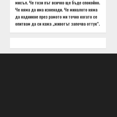
мисъл. Че този път всичко ще бъде спокойно.
Че няма да има изненади. Че миналото няма
да надникне през рамото ми точно когато се
опитвам да си кажа „животът започва оттук“.