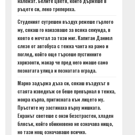
наложат. Белите цветя, които държеше в
ръцете си, леко трепереха.
Студеният сутрешен въздух режеше гърлото
му, сякаш го наказваше за всяка секунда, в
която е мечтал за този миг. Капитан Даниел
слезе от автобуса с тежка чанта на рамо и
поглед, който още търсеше пустинните
хоризонти, макар че пред него имаше само
познатата улица и познатата ограда.
Марко задържа дъха си, сякаш въздухът в
стаята изведнъж се беше превърнал в тежка,
мокра кърпа, притисната към лицето му.
Пръстите му застинаха върху мишката.
Екранът светеше с онзи безстрастен, хладен
блясък, който обикновено не означава нищо,
но тази нощ означаваше всичко.