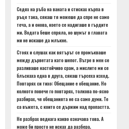
Седях на ръба на ваната и стисках кърпа в
ръце така, сякаш тя можеше да спре не само
теча, а и онова, което се надигаше в гърдите
ми. Водата беше спряла, но шумът в главата
ми не искаше да млъкне.
Стоях и слушах как вятърът се промъкваше
между дърветата като шепот. Вътре в мен се
разливаше настойчиво срам, а мислите ми се
блъскаха една в друга, сякаш търсеха изход.
Повтарях си тихо: Обещание е обещание. Но
колкото повече го повтарях, толкова по-ясно
разбирах, че обещанията не са само думи. Те
са въжета, с които се държим над пропастта.
Не разбрах веднага какво означава това. А
може би просто не исках да разбера.