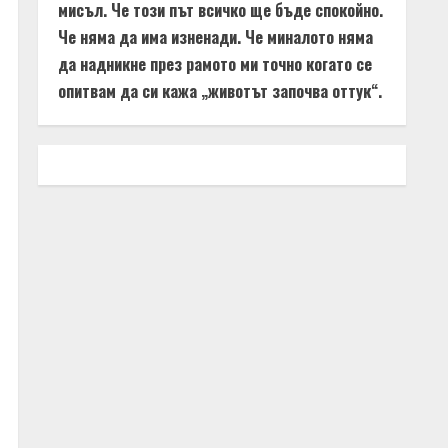
мисъл. Че този път всичко ще бъде спокойно.
Че няма да има изненади. Че миналото няма
да надникне през рамото ми точно когато се
опитвам да си кажа „животът започва оттук“.