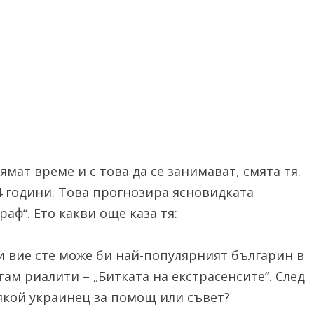
мат време и с това да се занимават, смята тя.
4 години. Това прогнозира ясновидката
аф“. Ето какви още каза тя:
и вие сте може би най-популярният българин в
там риалити – „Битката на екстрасенсите“. След
някой украинец за помощ или съвет?