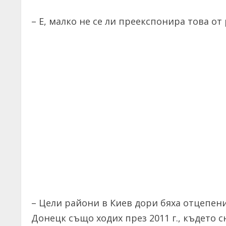
– Е, малко не се ли преекспонира това от
– Цели райони в Киев дори бяха отцепен
Донецк също ходих през 2011 г., където 