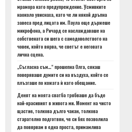
мрамора като предупреждение. Усмивките
наоколо увиснаха, като че ли някой дръпна
завеса пред лицата им. Паула още държеше
микрофона, а Ричард се наслаждаваше на
собствената си шега с самодоволството на
човек, който вярва, че светът е неговата
лична сцена.
„Съгласна съм…“ прошепна Олга, сякаш
поверяваше думите си на въздуха, който се
плъзгаше по кожата ѝ като обещание.
Денят на моята сватба трябваше да бъде
най-красивият в живота ми. Момент на чисто
щастие, толкова дълго чакан, толкова
старателно подготвян, че си бях позволила
да повярвам в една проста, примамлива