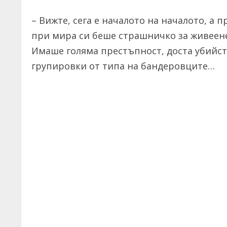
– Вижте, сега е началото на началото, а 
при мира си беше страшничко за живеене,
Имаше голяма престъпност, доста убийст
групировки от типа на бандеровците…