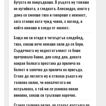
Аугусто не помръдваше. В ръцете му тежеше
не кутийката, а гледката. Алесандра, която у
дома се смееше тихо и говореше с нежност,
сега стоеше като чужд човек, с поглед, в
който нямаше и следа от милост.
Баща ми си отиде в четвъртък следобед,
тихо, сякаш вече нямаше сили да се бори.
Сърдечната му недостатъчност го беше
пречупвала бавно, ден след ден, докато
накрая болката престана да прилича на
болест и започна да прилича на присъда.
Стоях до леглото му и стисках ръката му
толкова силно, че кокалчетата ми
изтръпнаха, а той ми се усмихна някак
виновно, сякаш си тръгваше нарочно.
Станах толкова рязко, че столът изстърга по