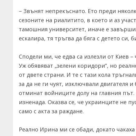
– Звънят непрекъснато. Ето преди някол
сезоните на риалитито, в което и аз учас
тамошния университет, иначе е завършил
ескалира, тя тръгва да бяга с детето си, б
Сподели ми, че едва са излезли от Киев –
Уж обявяват „зелени коридори“, но реално
от двете страни. И те с тази кола тръгна
за да не ги чуят, изключвали двигателя и
отминат войниците долу на главния път. 
изненада. Оказва се, че украинците не п
само с акта за раждане.
Реално Ирина ми се обади, докато чакаха 