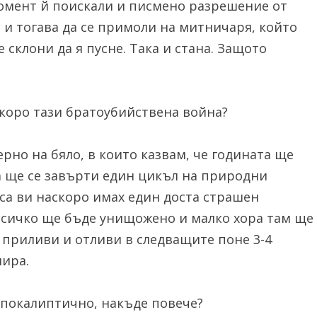
омент й поискали и писмено разрешение от
а и тогава да се примоли на митничаря, който
е склони да я пусне. Така и стана. Защото
скоро тази братоубийствена война?
рно на бяло, в които казвам, че годината ще
ва ще се завърти един цикъл на природни
са ви наскоро имах един доста страшен
 всичко ще бъде унищожено и малко хора там ще
 приливи и отливи в следващите поне 3-4
лира.
 апокалиптично, накъде повече?