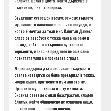
наложат. Белите цветя, които държеше в
ръцете си, леко трепереха.
Студеният сутрешен въздух режеше гърлото
му, сякаш го наказваше за всяка секунда, в
която е мечтал за този миг. Капитан Даниел
слезе от автобуса с тежка чанта на рамо и
поглед, който още търсеше пустинните
хоризонти, макар че пред него имаше само
познатата улица и познатата ограда.
Марко задържа дъха си, сякаш въздухът в
стаята изведнъж се беше превърнал в тежка,
мокра кърпа, притисната към лицето му.
Пръстите му застинаха върху мишката.
Екранът светеше с онзи безстрастен, хладен
блясък, който обикновено не означава нищо,
но тази нощ означаваше всичко.