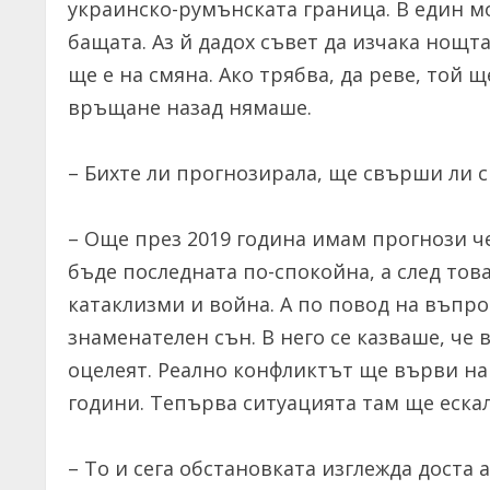
украинско-румънската граница. В един м
бащата. Аз й дадох съвет да изчака нощт
ще е на смяна. Ако трябва, да реве, той щ
връщане назад нямаше.
– Бихте ли прогнозирала, ще свърши ли 
– Още през 2019 година имам прогнози че
бъде последната по-спокойна, а след то
катаклизми и война. А по повод на въпро
знаменателен сън. В него се казваше, че
оцелеят. Реално конфликтът ще върви на
години. Тепърва ситуацията там ще еска
– То и сега обстановката изглежда доста