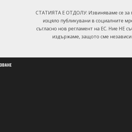
СТАТИЯТА Е ОТДОЛУ: Извиняваме се за п
изцяло публикувани в социалните мр
съгласно нов регламент на ЕС. Ние НЕ с
издържаме, защото сме независим
ЛЗВАНЕ