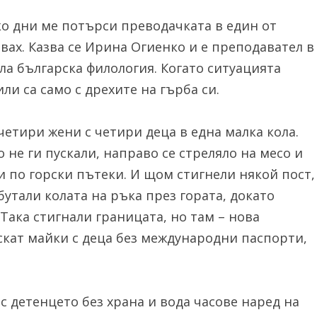
ко дни ме потърси преводачката в един от
твах. Казва се Ирина Огиенко и е преподавател в
а българска филология. Когато ситуацията
или са само с дрехите на гърба си.
 четири жени с четири деца в една малка кола.
 не ги пускали, направо се стреляло на месо и
ли по горски пътеки. И щом стигнели някой пост,
 бутали колата на ръка през гората, докато
Така стигнали границата, но там – нова
ускат майки с деца без международни паспорти,
с детенцето без храна и вода часове наред на