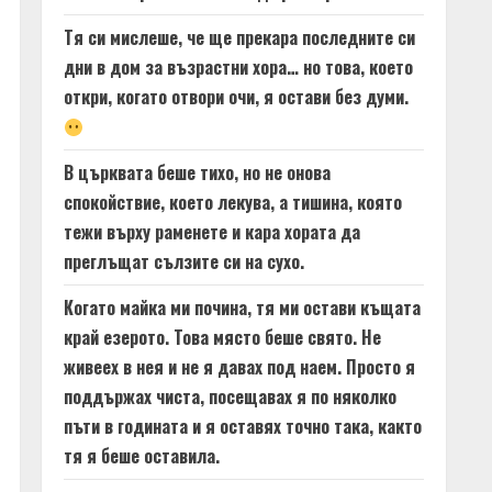
Тя си мислеше, че ще прекара последните си
дни в дом за възрастни хора… но това, което
откри, когато отвори очи, я остави без думи.
В църквата беше тихо, но не онова
спокойствие, което лекува, а тишина, която
тежи върху раменете и кара хората да
преглъщат сълзите си на сухо.
Когато майка ми почина, тя ми остави къщата
край езерото. Това място беше свято. Не
живеех в нея и не я давах под наем. Просто я
поддържах чиста, посещавах я по няколко
пъти в годината и я оставях точно така, както
тя я беше оставила.