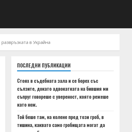
 развръзката в Украйна
ПОСЛЕДНИ ПУБЛИКАЦИИ
Стоях в съдебната зала и се борех със
сълзите, докато адвокатката на бившия ми
съпруг говореше с увереност, която режеше
като нож.
Той беше там, на колене пред този гроб, в
тишина, каквато само гробищата могат да