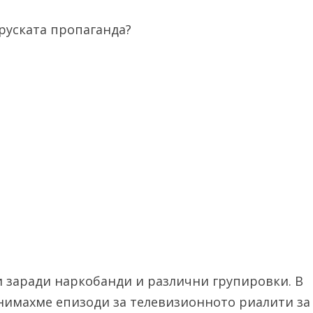
 руската пропаганда?
и заради наркобанди и различни групировки. В
снимахме епизоди за телевизионното риалити за