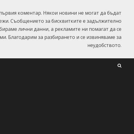
ървия коментар. Някои новини не могат да бъдат
ежи. Съобщението за бисквитките е задължително
ъбираме лични данни, а рекламите ни помагат да се
и. Благодарим за разбирането и се извиняваме за
неудобството.