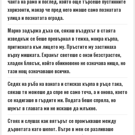
n
чанта на рамо и поглед, който още търсеше пустинните
хоризонти, макар че пред него имаше само познатата
g
улица и познатата ограда.
Марко задържа дъха си, сякаш въздухът в стаята
изведнъж се беше превърнал в тежка, мокра кърпа,
притисната към лицето му. Пръстите му застинаха
върху мишката. Екранът светеше с онзи безстрастен,
хладен блясък, който обикновено не означава нищо, но
тази нощ означаваше всичко.
Седях на ръба на ваната и стисках кърпа в ръце така,
сякаш тя можеше да спре не само теча, а и онова, което
се надигаше в гърдите ми. Водата беше спряла, но
шумът в главата ми не искаше да млъкне.
Стоях и слушах как вятърът се промъкваше между
дърветата като шепот. Вътре в мен се разливаше