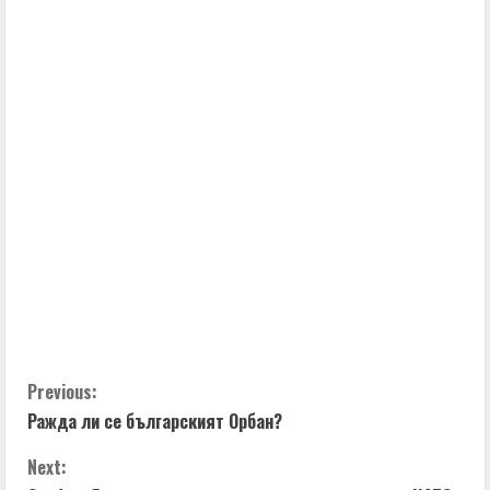
i
n
u
e
R
e
a
d
C
Previous:
i
Ражда ли се българският Орбан?
o
n
Next: