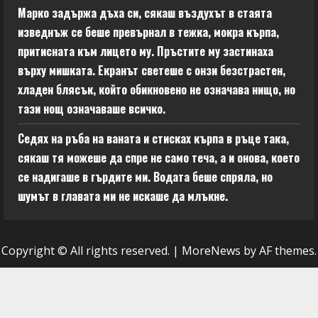
Марко задържа дъха си, сякаш въздухът в стаята
изведнъж се беше превърнал в тежка, мокра кърпа,
притисната към лицето му. Пръстите му застинаха
върху мишката. Екранът светеше с онзи безстрастен,
хладен блясък, който обикновено не означава нищо, но
тази нощ означаваше всичко.
Седях на ръба на ваната и стисках кърпа в ръце така,
сякаш тя можеше да спре не само теча, а и онова, което
се надигаше в гърдите ми. Водата беше спряла, но
шумът в главата ми не искаше да млъкне.
Copyright © All rights reserved.
|
MoreNews
by AF themes.