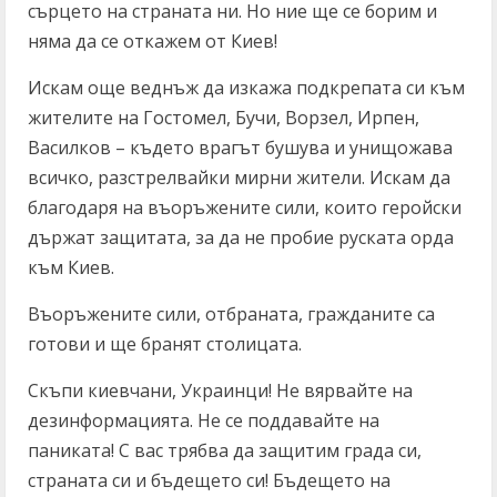
сърцето на страната ни. Но ние ще се борим и
няма да се откажем от Киев!
Искам още веднъж да изкажа подкрепата си към
жителите на Гостомел, Бучи, Ворзел, Ирпен,
Василков – където врагът бушува и унищожава
всичко, разстрелвайки мирни жители. Искам да
благодаря на въоръжените сили, които геройски
държат защитата, за да не пробие руската орда
към Киев.
Въоръжените сили, отбраната, гражданите са
готови и ще бранят столицата.
Скъпи киевчани, Украинци! Не вярвайте на
дезинформацията. Не се поддавайте на
паниката! С вас трябва да защитим града си,
страната си и бъдещето си! Бъдещето на