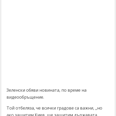
Зеленски обяви новината, по време на
видеообръщение.
Той отбеляза, че всички градове са важни, „но
ако защитим Киев, ще защитим държавата.