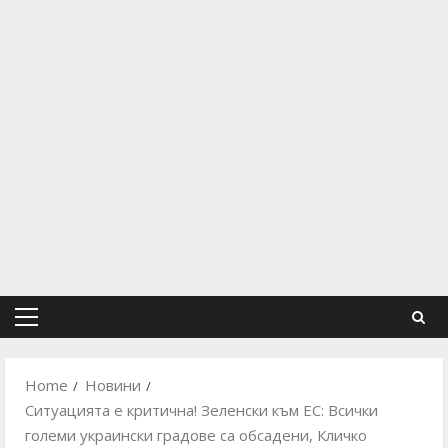
Primary
Menu
Home
Новини
Ситуацията е критична! Зеленски към ЕС: Всички
големи украински градове са обсадени, Кличко