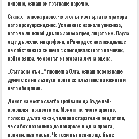
виновно, сякаш си тръгваше нарочно.
Станах толкова рязко, че столът изстърга по мрамора
като предупреждение. Усмивките наоколо увиснаха,
като че ли някой дръпна завеса пред лицата им. Паула
още държеше микрофона, а Ричард се наслаждаваше
на собствената си шега с самодоволството на човек,
който вярва, че светът е неговата лична сцена.
„Съгласна съм…“ прошепна Олга, сякаш поверяваше
думите си на въздуха, който се плъзгаше по кожата ѝ
като обещание.
Денят на моята сватба трябваше да бъде най-
красивият в живота ми. Момент на чисто щастие,
толкова дълго чакан, толкова старателно подготвян,
че си бях позволила да повярвам в една проста,
примамлива мисъл. Че този път всичко ще бъде