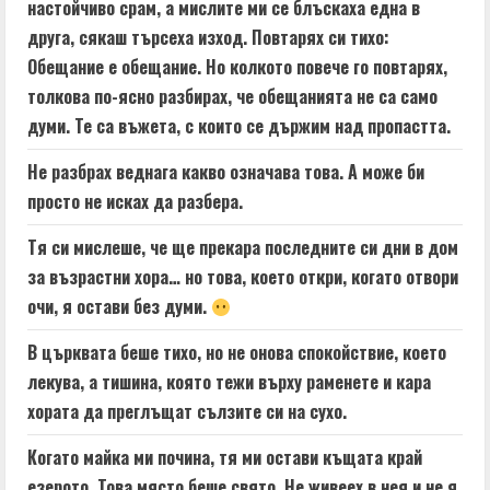
настойчиво срам, а мислите ми се блъскаха една в
друга, сякаш търсеха изход. Повтарях си тихо:
Обещание е обещание. Но колкото повече го повтарях,
толкова по-ясно разбирах, че обещанията не са само
думи. Те са въжета, с които се държим над пропастта.
Не разбрах веднага какво означава това. А може би
просто не исках да разбера.
Тя си мислеше, че ще прекара последните си дни в дом
за възрастни хора… но това, което откри, когато отвори
очи, я остави без думи.
В църквата беше тихо, но не онова спокойствие, което
лекува, а тишина, която тежи върху раменете и кара
хората да преглъщат сълзите си на сухо.
Когато майка ми почина, тя ми остави къщата край
езерото. Това място беше свято. Не живеех в нея и не я