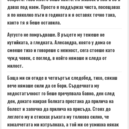
давах под наем. Просто я поддържах чиста, посещавах
я по няколко пъти в годината и я оставях точно така,
както тя я беше оставила.
Аугусто не помръдваше. В ръцете му тежеше не
кутийката, а гледката. Алесандра, която у дома се
смееше тихо и говореше с нежност, сега стоеше като
чужд човек, с поглед, в който нямаше и следа от
милост.
Баща ми си отиде в четвъртък следобед, тихо, сякаш
вече нямаше сили да се бори. Сърдечната му
недостатъчност го беше пречупвала бавно, ден след
ден, докато накрая болката престана да прилича на
болест и започна да прилича на присъда. Стоях до
леглото му и стисках ръката му толкова силно, че
кокалчетата ми изтръпнаха, а той ми се усмихна някак