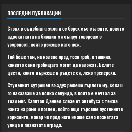
ПОСЛЕДНИ ПУБЛИКАЦИИ
Стоях в съдебната зала и се борех със сълзите, докато
адвокатката на бившия ми съпруг говореше с
увереност, която режеше като нож.
Той беше там, на колене пред този гроб, в тишина,
каквато само гробищата могат да наложат. Белите
цветя, които държеше в ръцете си, леко трепереха.
Студеният сутрешен въздух режеше гърлото му, сякаш
го наказваше за всяка секунда, в която е мечтал за
този миг. Капитан Даниел слезе от автобуса с тежка
чанта на рамо и поглед, който още търсеше пустинните
хоризонти, макар че пред него имаше само познатата
улица и познатата ограда.