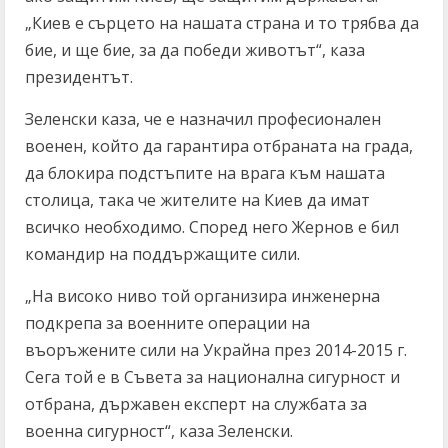
„Киев е сърцето на нашата страна и то трябва да
бие, и ще бие, за да победи животът“, каза
президентът.
Зеленски каза, че е назначил професионален
военен, който да гарантира отбраната на града,
да блокира подстъпите на врага към нашата
столица, така че жителите на Киев да имат
всичко необходимо. Според него Жернов е бил
командир на поддържащите сили.
„На високо ниво той организира инженерна
подкрепа за военните операции на
въоръжените сили на Украйна през 2014-2015 г.
Сега той е в Съвета за национална сигурност и
отбрана, държавен експерт на службата за
военна сигурност“, каза Зеленски.