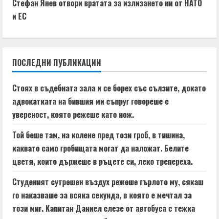
n
g
Стефан Янев отвори вратата за излизането ни от НАТО
t
и ЕС
i
n
ПОСЛЕДНИ ПУБЛИКАЦИИ
u
Стоях в съдебната зала и се борех със сълзите, докато
e
адвокатката на бившия ми съпруг говореше с
увереност, която режеше като нож.
R
Той беше там, на колене пред този гроб, в тишина,
e
каквато само гробищата могат да наложат. Белите
a
цветя, които държеше в ръцете си, леко трепереха.
d
Студеният сутрешен въздух режеше гърлото му, сякаш
го наказваше за всяка секунда, в която е мечтал за
i
този миг. Капитан Даниел слезе от автобуса с тежка